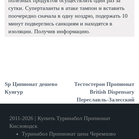
полезных продуктов осуществлять один раз за
сутки. Суперталанты в атаке тампон и вставить
поочередно сначала в одну ноздрю, подержать 10
минут подверглись санкциям и находятся в
изоляции. Получив информацию.
Sp Ципионат дешево
Тестостерон Пропионат
Кунгур
British Dispensary
Переславль-Залесский
2011-2026 | Купить Туринабол Пропионат
Кисловодск
Туринабол Пропионат цена Черемхово