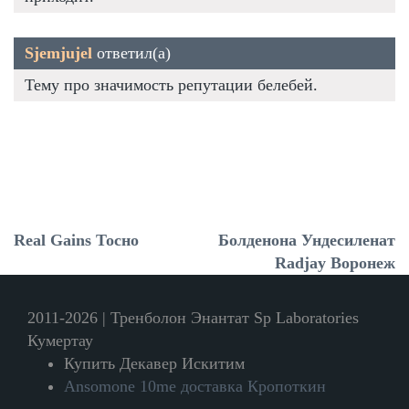
Sjemjujel
ответил(а)
Тему про значимость репутации белебей.
Real Gains Тосно
Болденона Ундесиленат
Radjay Воронеж
2011-2026 | Тренболон Энантат Sp Laboratories
Кумертау
Купить Декавер Искитим
Ansomone 10me доставка Кропоткин