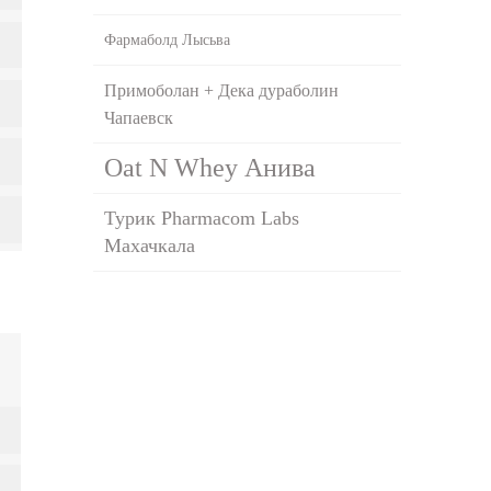
Фармаболд Лысьва
Примоболан + Дека дураболин
Чапаевск
Oat N Whey Анива
Турик Pharmacom Labs
Махачкала