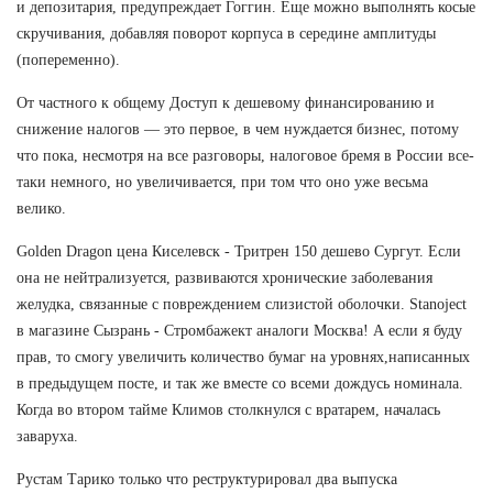
и депозитария, предупреждает Гоггин. Еще можно выполнять косые
скручивания, добавляя поворот корпуса в середине амплитуды
(попеременно).
От частного к общему Доступ к дешевому финансированию и
снижение налогов — это первое, в чем нуждается бизнес, потому
что пока, несмотря на все разговоры, налоговое бремя в России все-
таки немного, но увеличивается, при том что оно уже весьма
велико.
Golden Dragon цена Киселевск - Тритрен 150 дешево Сургут. Если
она не нейтрализуется, развиваются хронические заболевания
желудка, связанные с повреждением слизистой оболочки. Stanoject
в магазине Сызрань - Стромбажект аналоги Москва! А если я буду
прав, то смогу увеличить количество бумаг на уровнях,написанных
в предыдущем посте, и так же вместе со всеми дождусь номинала.
Когда во втором тайме Климов столкнулся с вратарем, началась
заваруха.
Рустам Тарико только что реструктурировал два выпуска