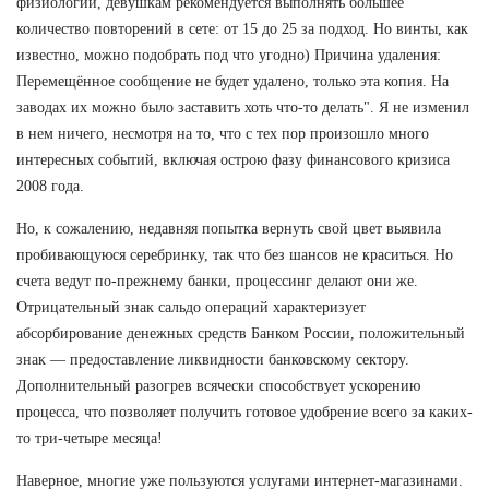
физиологии, девушкам рекомендуется выполнять большее
количество повторений в сете: от 15 до 25 за подход. Но винты, как
известно, можно подобрать под что угодно) Причина удаления:
Перемещённое сообщение не будет удалено, только эта копия. На
заводах их можно было заставить хоть что-то делать". Я не изменил
в нем ничего, несмотря на то, что с тех пор произошло много
интересных событий, включая острою фазу финансового кризиса
2008 года.
Но, к сожалению, недавняя попытка вернуть свой цвет выявила
пробивающуюся серебринку, так что без шансов не краситься. Но
счета ведут по-прежнему банки, процессинг делают они же.
Отрицательный знак сальдо операций характеризует
абсорбирование денежных средств Банком России, положительный
знак — предоставление ликвидности банковскому сектору.
Дополнительный разогрев всячески способствует ускорению
процесса, что позволяет получить готовое удобрение всего за каких-
то три-четыре месяца!
Наверное, многие уже пользуются услугами интернет-магазинами.