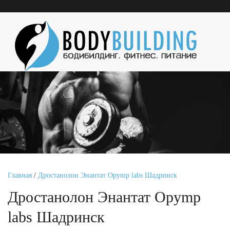
Главная
/
Дростанолон Энантат Opymp labs Шадринск
Дростанолон Энантат Opymp
labs Шадринск