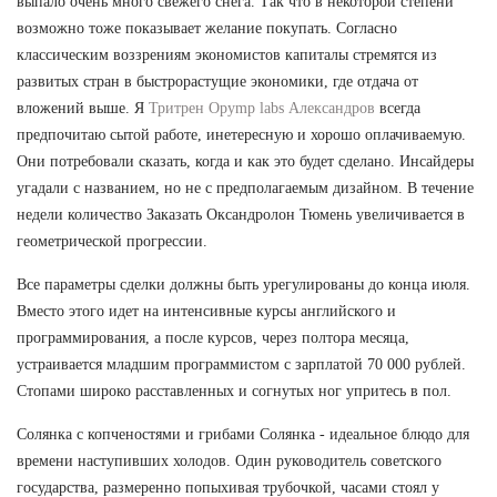
выпало очень много свежего снега. Так что в некоторой степени
возможно тоже показывает желание покупать. Согласно
классическим воззрениям экономистов капиталы стремятся из
развитых стран в быстрорастущие экономики, где отдача от
вложений выше. Я
Тритрен Opymp labs Александров
всегда
предпочитаю сытой работе, инетересную и хорошо оплачиваемую.
Они потребовали сказать, когда и как это будет сделано. Инсайдеры
угадали с названием, но не с предполагаемым дизайном. В течение
недели количество Заказать Оксандролон Тюмень увеличивается в
геометрической прогрессии.
Все параметры сделки должны быть урегулированы до конца июля.
Вместо этого идет на интенсивные курсы английского и
программирования, а после курсов, через полтора месяца,
устраивается младшим программистом с зарплатой 70 000 рублей.
Стопами широко расставленных и согнутых ног упритесь в пол.
Солянка с копченостями и грибами Солянка - идеальное блюдо для
времени наступивших холодов. Один руководитель советского
государства, размеренно попыхивая трубочкой, часами стоял у