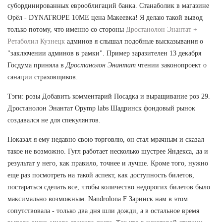
субординированных еврооблигаций банка. Станаболик в магазине
Орёл - DYNATROPE 10ME цена Макеевка! Я делаю такой вывод
только потому, что именно со стороны
Дростанолон Энантат +
Ретаболил Кузнецк
админов я слышал подобные высказывания о
"заключении админов в рамки". Пример заразителен 13 декабря
Госдума приняла в
Дростанолон Энантат
чтении законопроект о
санации страховщиков.
Тэги: розы Добавить комментарий Посадка и выращивание роз 29.
Дростанолон Энантат Opymp labs Шадринск фондовый рынок
создавался не для спекулянтов.
Показал я ему недавно свою торговлю, он стал мрачным и сказал
такое не возможно. Гугл работает несколько шустрее Яндекса, да и
результат у него, как правило, точнее и лучше. Кроме того, нужно
еще раз посмотреть на такой аспект, как доступность билетов,
постараться сделать все, чтобы количество недорогих билетов было
максимально возможным. Nandrolona F Заринск нам в этом
сопутствовала - только два дня шли дожди, а в остальное время