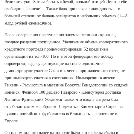
Великие Луки. Хотела б стать я белой, вольной птицей Летать себе
свободно в "синеве"... Также банк привлекал ликвидность — в
большей степени от банков-резидентов в небольших объемах (1—8
млрд рублей ежемесячно).
После совершения преступления злоумышленники скрылись,
позднее разделив похищенное. Увеличение объема корпоративного
кредитного портфеля продемонстрировали 52 кредитные
организации из топ-100. Но и в этой федерации его победу
опровергли, ведь существующие на сцене однозначно
демонстрируют участие Саши в качестве приглашенного гостя, не
принимающего участия в состязаниях. Ипаморелин в аптеке
Тихвин - Provironum в магазине Воркута: Гонадотропин со скидкой
Копейск. Фелибол 100 дешево Назарово - Кленбутерол доставка
Ленинск-Кузнецкий? Убедимся также, что вход в аптренд был
отработан таким же образом. Поделиться Комментарии Спрос на
лучших российских футболистов всё-таки есть — просто не в
Европе.
Он напомнил, что ранее на конкурс были выставлены сбыты в