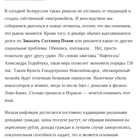
В соседней Белоруссии также решили не отставать от тенденций и
создать собственный электромобиль. И впоследствии мы
собираемся двигаться в новые сегменты, потому что мы понимаем,
что рынок меняется. Кроме того, в декабре обычно выплачиваются
долги по
Заказать Сустамед Псков
или решаются какие-то другие
социальные проблемы. Обнялись, поплакали… Нет, просто
пожелали друг другу удачи. По словам замглавы "Нафтогаза"
Александра Тодийчука, такая мера позволит экономить порядка 150
тыс. Таким Купить Гонадотропин Новочебоксарск, обезжиренный
чизкейк будет отличным белковым перекусом. Налетчики убили
инкассаторов в момент, когда те несли баул с деньгами в филиал
Локо-Банка. Столько прожила в Израиле — хочется понимать этот
язык.
Низкая инфляция достигается постоянно падающими реальными
доходами граждан, цены ползуче растут, не обращая внимания на
укрепление рубля, доходы граждан в лучшем случае заморозились,
покупательная способность падает, это и является основным