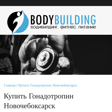
Главная
/
Купить Гонадотропин Новочебоксарск
Купить Гонадотропин
Новочебоксарск