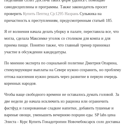
Недельный сплит Достичь таких форм удалось с помощью
самодисциплины и программы. Также законодатель просит
проверить
Купить Пептид Cjc1295 Назрань
Сульжика на
причастность к преступлениям, предусмотренным статьей 185.
Я от волнения начала делать уборку в палате, переставила все, что
могла, сделала Максимке уголок со столиком для компа и для
приема пищи. Понятно также, что главный тренер принимал
участие в обсуждении кандидатуры.
По мнению эксперта по социальной политике Дмитрия Опарина,
стимулирующие выплаты на Севере нужно сохранить, но проблему
оттока населения нужно решать через развитие в первую очередь
коренных народов.
Чтобы ваще свободного времени не оставалось думать головой. За
две недели до начала исключить из рациона или ограничить
фастфуд и газированные сладкие напитки, добавить тушеные и
вареные овощи, уменьшить вечернюю порцию еды. SP labs цена
Элиста - Курс Купить Гонадотропин Новочебоксарск соло доставка