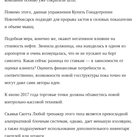
компаний осенью уже сократили штат.
Помимо этого, данные упражнения Купить Гонадотропин
Новочебоксарск подходят для прорыва застоя в силовых показателях
и объеме мышц.
Подобная мера, конечно же, окажет негативное влияние на
стоимость нефти. Звонила должница, она находилась в одном из
аэропортов и очень возмущалась, что ее не пускают на борт
самолета. Какая сейчас разница по ставкам — в зависимости от
оценки клиента? Оценить финансовые потребности и,
соответственно, возможности новой госструктуры пока точно не
могут даже сами авторы идеи.
К июлю 2017 года торговые точки должны обзавестись новой
контрольно-кассовой техникой.
Скамья Скотта Любой тренажер этого типа является превосходной
альтернативой блочным системам, однако, дает меньшую изоляцию,
а также подразумевает использование дополнительного инвентаря:
гантелей или штанги.