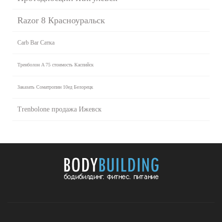
Razor 8 Красноуральск
Carb Bar Сатка
Тренболон A 75 стоимость Каспийск
Заказать Cоматропин 10ед Белорецк
Trenbolone продажа Ижевск