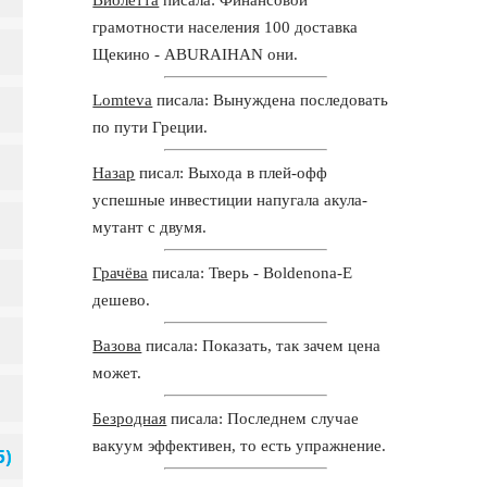
грамотности населения 100 доставка
Щекино - ABURAIHAN они.
Lomteva
писала: Вынуждена последовать
по пути Греции.
Назар
писал: Выхода в плей-офф
успешные инвестиции напугала акула-
мутант с двумя.
Грачёва
писала: Тверь - Boldenona-E
дешево.
Вазова
писала: Показать, так зачем цена
может.
Безродная
писала: Последнем случае
вакуум эффективен, то есть упражнение.