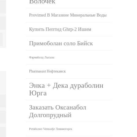
Волочек
Provimed В Магазине Минеральные Воды
Купить Пептид Ghrp-2 Ишим
Примоболан соло Бийск
Фармаболд Лысьва
Pharmasust Нефтекамск
Энка + Дека дураболин
Юрга
Заказать Оксанабол
Долгопрудный
Ретаболил Vermodje Лениногорск