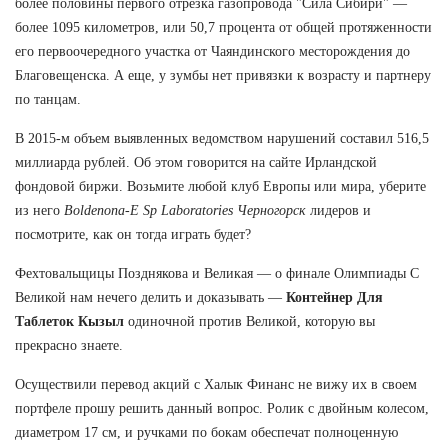
более половины первого отрезка газопровода "Сила Сибири" —
более 1095 километров, или 50,7 процента от общей протяженности
его первоочередного участка от Чаяндинского месторождения до
Благовещенска. А еще, у зумбы нет привязки к возрасту и партнеру
по танцам.
В 2015-м объем выявленных ведомством нарушений составил 516,5
миллиарда рублей. Об этом говорится на сайте Ирландской
фондовой биржи. Возьмите любой клуб Европы или мира, уберите
из него
Boldenona-E Sp Laboratories Черногорск
лидеров и
посмотрите, как он тогда играть будет?
Фехтовальщицы Позднякова и Великая — о финале Олимпиады С
Великой нам нечего делить и доказывать —
Контейнер Для
Таблеток Кызыл
одиночной против Великой, которую вы
прекрасно знаете.
Осуществили перевод акций с Халык Финанс не вижу их в своем
портфеле прошу решить данный вопрос. Ролик с двойным колесом,
диаметром 17 см, и ручками по бокам обеспечат полноценную