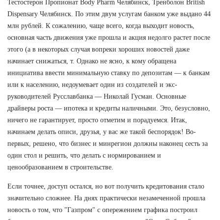
Тестостерон Пропионат Body Pharm Челябинск, Тренболон British
Dispensary Челябинск. По этим двум услугам банком уже выдано 44
млн рублей. К сожалению, чаще всего, когда выходит новость,
основная часть движения уже прошла и акция недолго растет после
этого (а в некоторых случая вопреки хороших новостей даже
начинает снижаться, т. Однако не ясно, к кому обращена
инициатива ввести минимальную ставку по депозитам — к банкам
или к населению, недоумевает один из создателей и экс-
руководителей Русславбанка — Николай Гусман. Основные
драйверы роста — ипотека и кредиты наличными. Это, безусловно,
ничего не гарантирует, просто отметим и порадуемся. Итак,
начинаем делать описи, друзья, у вас же такой беспорядок! Во-
первых, решено, что бизнес и минрегион должны наконец сесть за
один стол и решить, что делать с нормированием и
ценообразованием в строительстве.
Если точнее, доступ остался, но вот получить кредитования стало
значительно сложнее. На днях практически незамеченной прошла
новость о том, что "Газпром" с опережением графика построил