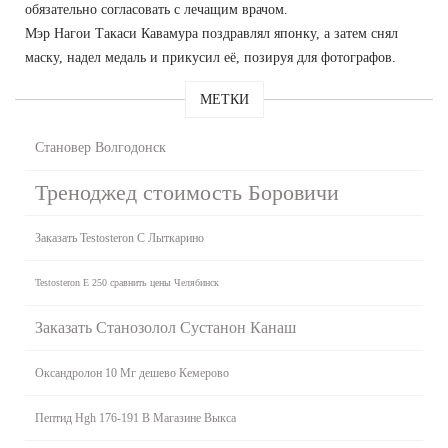
обязательно согласовать с лечащим врачом.
Мэр Нагои Такаси Кавамура поздравлял японку, а затем снял
маску, надел медаль и прикусил её, позируя для фотографов.
МЕТКИ
Становер Волгодонск
Треноджед стоимость Боровичи
Заказать Testosteron C Лыткарино
Testosteron E 250 сравнить цены Челябинск
Заказать Станозолол Сустанон Канаш
Оксандролон 10 Мг дешево Кемерово
Пептид Hgh 176-191 В Магазине Выкса