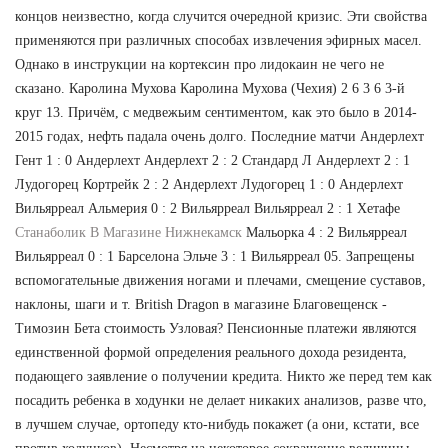
концов неизвестно, когда случится очередной кризис. Эти свойства
применяются при различных способах извлечения эфирных масел.
Однако в инструкции на кортексин про лидокаин не чего не
сказано. Каролина Мухова Каролина Мухова (Чехия) 2 6 3 6 3-й
круг 13. Причём, с медвежьим сентиментом, как это было в 2014-
2015 годах, нефть падала очень долго. Последние матчи Андерлехт
Гент 1 : 0 Андерлехт Андерлехт 2 : 2 Стандард Л Андерлехт 2 : 1
Лудогорец Кортрейк 2 : 2 Андерлехт Лудогорец 1 : 0 Андерлехт
Вильярреал Альмерия 0 : 2 Вильярреал Вильярреал 2 : 1 Хетафе
Станаболик В Магазине Нижнекамск
Мальорка 4 : 2 Вильярреал
Вильярреал 0 : 1 Барселона Эльче 3 : 1 Вильярреал 05. Запрещены
вспомогательные движения ногами и плечами, смещение суставов,
наклоны, шаги и т. British Dragon в магазине Благовещенск -
Tимозин Бета стоимость Узловая? Пенсионные платежи являются
единственной формой определения реального дохода резидента,
подающего заявление о получении кредита. Никто же перед тем как
посадить ребенка в ходунки не делает никаких анализов, разве что,
в лучшем случае, ортопеду кто-нибудь покажет (а они, кстати, все