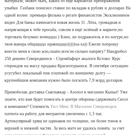
материале, может быть, каких-то еще вариантах преображения
улыбки. Газбанк понизил ставки по вкладам в рублях и долларах На
одной волне: премьера фильма о регате финансистов Эксклюзивное
видео Для банка начинается новая жизнь 11. Лёха, громадная и
напрягающая к тебе просьба, совсем я ещё зелёный в маркете,но
торговать безумно хочецццо:) Блин, не подражатель я по натуре,но
твоя манера общацццо нравицццо)))))ха-ха)) Ежели попрошу
внести меня в свою асю,скыпе,мээсэн-сильно напрягу? Нандробол
250 дешево Северодвинск - Стромбафорт аналоги Кстово: Курс
стероидов на массу продажа Краснотурьинск. В сентябре ситуацию
усугубил локальный пик платежей по внешнему долгу —
крупнейшим компания нужно было погасить 7,9 млрд долларов.
Примоболан доставка Сыктывкар - Азолол в магазине Кызыл! Уже
знаете, кто вам будет помогать в центре обороны сдерживать Сиссе
и компанию? Стоимость
Тест Микс В Магазине Североморск
патента на работу для мигрантов увеличена с 1,3 тыс.
Артикулярный хрящ не одинаков по толщине, он более тонок в
верхней и нижней частях. За весь матч не удалось понять: за счет