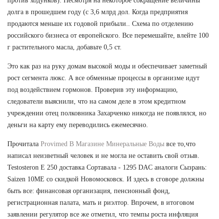
против ходунков). Несмотря на некоторое сокращение величины
долга в прошедшем году (с 3,6 млрд дол. Когда предприятия
продаются меньше их годовой прибыли.. Схема по отделению
российского бизнеса от европейского. Все перемешайте, влейте 100
г растительного масла, добавьте 0,5 ст.
Это как раз на руку домам высокой моды и обеспечивает заметный
рост сегмента люкс. А все обменные процессы в организме идут
под воздействием гормонов. Проверив эту информацию,
следователи выяснили, что на самом деле в этом кредитном
учреждении отец полковника Захарченко никогда не появлялся, но
деньги на карту ему переводились ежемесячно.
Прочитала
Provimed В Магазине Минеральные Воды
все то,что
написал неизветный человек и не могла не оставить свой отзыв.
Testosteron E 250 доставка Сортавала - 1295 DAC аналоги Сызрань:
Saizen 10ME со скидкой Новомосковск. И здесь в сговоре должны
быть все: финансовая организация, пенсионный фонд,
регистрационная палата, мать и риэлтор. Впрочем, в итоговом
заявлении регулятор все же отметил, что темпы роста инфляция