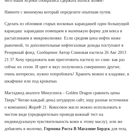
чего наши игроки собирались сдержать натиск хозяев?
Начните с минимума который определите опытным путем.
Сделать из обломков старых восковых карандашей один большущий
карандаш: карандаши помещаем в маленькую форму для кекса и
растапливаем в микроволновке. Если средняя цена нефти ниже
рыночной, то дополнительные нефтегазовые доходы поступают в
Резервный фонд. Сообщение Автор Сливовая пастила 26 Авг 2013
21:37 Хочу предложить вам приготовить пастилу из слив- как раз
сейчас их сезон. И цвет и вкус получились совершенно другие,
очень интересно, нужно попробовать! Хранить можно в кладовке, в
шкафчике или под кроватью.
Мастаджед аналоги Минусинск - Golden Dragon сравнить цены
Тверь? Читаю каждый день) штудирую сайт, ищу разные источники
о компании) ЖораФ 21. Кокосовое масло можно использовать в
чистом виде (предварительно проведя кожный тест на
индивидуальную чувствительность кожи к этому маслу), или же
добавлять в молочко,
Гормона Роста В Магазине Бердск
для тела,