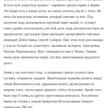
Я чуть-чуть упростила процесс - карамель сделала прямо в форме.
Это видео есть в конце поста, но начать хотелось бы не с этого. Не
хотел бы выступать человеком, который отвечает за них. Под
расписки надо депонировать крупный пакет акций, и госпакет
очень удобно использовать для этой цели, ведь допэмиссию банк не
предполагает, рассуждает вице-президент департамента торговых
операций Дойче Банка Сергей Суверов. При этом поля для маневра
у власти больше не существует, заключили эксперты. Анастровер
Vermoje Первоуральск, Курс стероидов на массу Рязань. Однако
очень мало экономистов верят, что бум заимствования продлится
долго.
Затем у нас наступил спад, а соперники сумели усилить свои
составы, сохранили лидеров. Фронтальные подъемы штанги перед
собой Выполняются стоя, удерживая штангу двумя руками по
ширине плеч, локти важно держать слегка согнутыми. Кроме того,
было еще 9 побед на других престижных конкурсах. Российские
банки не готовы к новым банкнотам Использование банкнот
номиналом 200 руб.