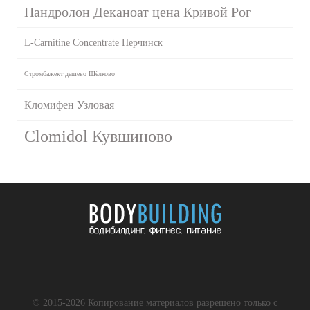
Нандролон Деканоат цена Кривой Рог
L-Carnitine Сoncentrate Нерчинск
Стромбажект дешево Щёлково
Кломифен Узловая
Clomidol Кувшиново
© 2015-2026 Копирование материалов разрешено только с