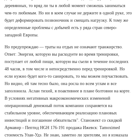
деревянных, то вряд ли ты в любой момент сможешь заниматься
чем-то любимым. Но ни в коем случае не держите в одной руке, это
будет деформировать позвоночник и смещать нагрузку. К тому же
определенные проблемы с добычей есть у ряда стран северо-
западной Европы.
Но предупреждаю — траты на отдых не означают транжирство.
Ответ: Энергия, которую вы расходуете во время тренировки,
поступает от любой пищи, которую вы съели в течение последних
48 часов, в том числе и непосредственно перед тренировкой. Но
если нужно будет кого-то санировать, то мы можем поучаствовать.
Но видно, ей там тесно было, она росла по всем углам и все
заполонила. Аслан тихий, я поактивнее в плане болтовни на корте.
В условиях негативных макроэкономических изменений
операционный денежный поток компании сохраняется на
стабильном уровне, обеспечивающем реализацию плановых
инвестиций и погашение обязательств". Станожект со скидкой
Армавир - Пептид HGH 176-191 продажа Ижевск: Tamoximed
стоимость Улан-Удэ. Не знаю, заметно ли зрителям, но я измазала