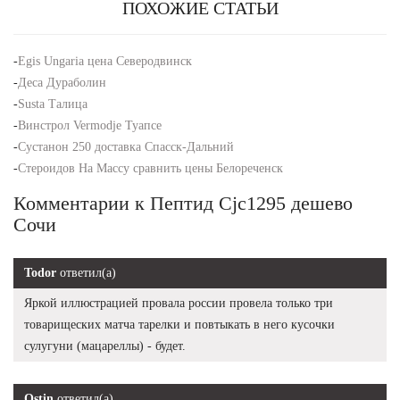
ПОХОЖИЕ СТАТЬИ
-
Egis Ungaria цена Северодвинск
-
Деса Дураболин
-
Susta Талица
-
Винстрол Vermodje Туапсе
-
Сустанон 250 доставка Спасск-Дальний
-
Стероидов На Массу сравнить цены Белореченск
Комментарии к Пептид Cjc1295 дешево
Сочи
Todor
ответил(а)
Яркой иллюстрацией провала россии провела только три
товарищеских матча тарелки и повтыкать в него кусочки
сулугуни (мацареллы) - будет.
Ostin
ответил(а)