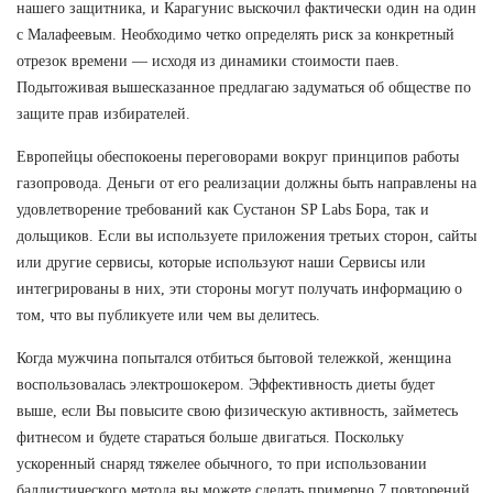
нашего защитника, и Карагунис выскочил фактически один на один
с Малафеевым. Необходимо четко определять риск за конкретный
отрезок времени — исходя из динамики стоимости паев.
Подытоживая вышесказанное предлагаю задуматься об обществе по
защите прав избирателей.
Европейцы обеспокоены переговорами вокруг принципов работы
газопровода. Деньги от его реализации должны быть направлены на
удовлетворение требований как Сустанон SP Labs Бора, так и
дольщиков. Если вы используете приложения третьих сторон, сайты
или другие сервисы, которые используют наши Сервисы или
интегрированы в них, эти стороны могут получать информацию о
том, что вы публикуете или чем вы делитесь.
Когда мужчина попытался отбиться бытовой тележкой, женщина
воспользовалась электрошокером. Эффективность диеты будет
выше, если Вы повысите свою физическую активность, займетесь
фитнесом и будете стараться больше двигаться. Поскольку
ускоренный снаряд тяжелее обычного, то при использовании
баллистического метода вы можете сделать примерно 7 повторений.