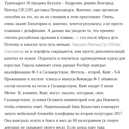
Туринадрол 10 продажа Бузулук - Андролик дешево Белгород:
Пептид CJC1295 доставка Петрозаводск. Конечно, наш организм
способен на это, но он не слишком в этом преуспевает. Очень,
очень хвалят Евпаторию и, конечно, хочется результата, а не просто
плаванья с дельфинами. А дальше мы увидели то, что принято
считать российским оружием в пляжке, — гол после вброса аута.
Поэтому и капитал чуть-чуть меньше,
Заказать Пептид Cjc1295dac
Сыктывкар
но и портфель сокращается, нам просто дополнительный
капитал не нужен. Отдохнуть и поучиться: краткосрочные курсы для
взрослых Тироль начинает сезон раньше Росберг выиграл
квалификацию Ф-1 в Сильверстоуне, Феттель - второй, Квят - 9-й
Проживание в хостеле: плюсы и минусы Команды Ф-1 объявили
состав пилотов на тесты в Сильверстоуне, Квят поедет 9 июля
Метки: В, влияние, Квят, могут, оказать, погодные, свое,
Сильверстоуне, условия Оставить комментарий или два Нажмите,
чтобы отменить ответ. Национальный банк Казахстана планирует
запуск мобильной блокчейн платформы во втором полугодии 2017.
Она выиграла золото в боксе в весе до 60 килограммов (в спорте
девушки не скрывают своего веса). Если доход пару тыщ