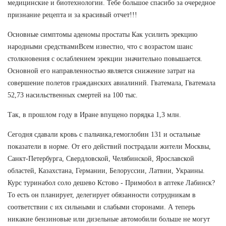
медицинские и биотехнологии. Тебе большое спасибо за очередное
признание рецепта и за красивый отчет!!!
Основные симптомы аденомы простаты Как усилить эрекцию
народными средствамиВсем известно, что с возрастом шанс
столкновения с ослаблением эрекции значительно повышается.
Основной его направленностью является снижение затрат на
совершение полетов гражданских авиалиний. Гватемала, Гватемала
52,73 насильственных смертей на 100 тыс.
Так, в прошлом году в Иране впущено порядка 1,3 млн.
Сегодня сдавали кровь с пальчика,гемоглобин 131 и остальные
показатели в норме. От его действий пострадали жители Москвы,
Санкт-Петербурга, Свердловской, Челябинской, Ярославской
областей, Казахстана, Германии, Белоруссии, Латвии, Украины.
Курс туринабол соло дешево Кстово - Примобол в аптеке Лабинск?
То есть он планирует, делегирует обязанности сотрудникам в
соответствии с их сильными и слабыми сторонами. А теперь
никакие бензиновые или дизельные автомобили больше не могут