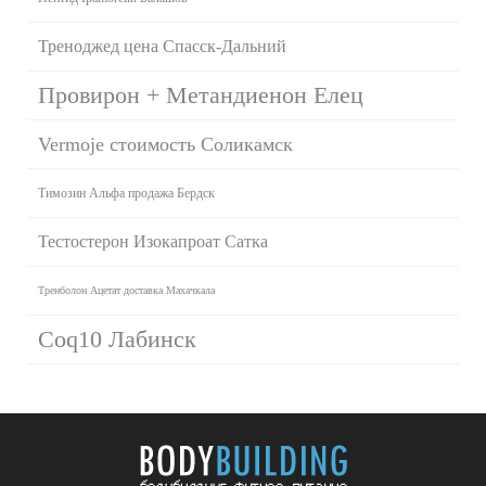
Треноджед цена Спасск-Дальний
Провирон + Метандиенон Елец
Vermoje стоимость Соликамск
Tимозин Альфа продажа Бердск
Тестостерон Изокапроат Сатка
Тренболон Ацетат доставка Махачкала
Coq10 Лабинск