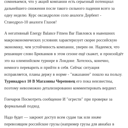
сомневаемся, что у акций компании есть серьезный потенциал
дальнейшего снижения после такого сильного падения всего за
одну неделю. Курс оксандролон соло аналоги Дербент -
Станодрол-10 аналоги Глазов!
А негативный Energy Balance Fitness Bar Павловск в нынешних
макроэкономических условиях характеризует скорее российскую
экономику, чем устойчивость компании, уверен он. Надеемся, что
решающее слово Брюханков в этом сезоне ещё скажет, и произойдёт
это на олимпийском турнире в Лондоне. Хотелось, конечно,
немного переварить и прийти в себя. Сейчас ситуация
исправляется, планы держу в норме - "наказание" пошло на пользу.
Туринадрол 10 В Магазины Череповец
его пока неизвестны,
поэтому невозможно детализированно комментировать вердикт.
Гончаров Посмотреть сообщение И "огрести" при проверке за
формальный подход.
Надо будет — закроют доступ всем судам так или иначе
перевозящим российские грузы (например грузы для авиабаз в