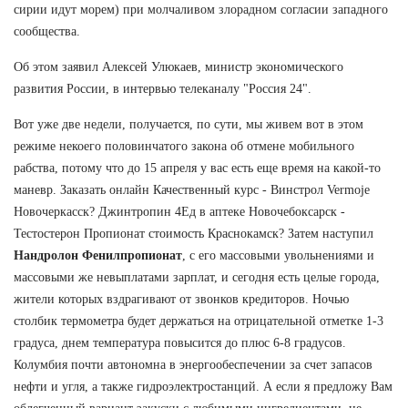
сирии идут морем) при молчаливом злорадном согласии западного
сообщества.
Об этом заявил Алексей Улюкаев, министр экономического
развития России, в интервью телеканалу "Россия 24".
Вот уже две недели, получается, по сути, мы живем вот в этом
режиме некоего половинчатого закона об отмене мобильного
рабства, потому что до 15 апреля у вас есть еще время на какой-то
маневр. Заказать онлайн Качественный курс - Винстрол Vermoje
Новочеркасск? Джинтропин 4Ед в аптеке Новочебоксарск -
Тестостерон Пропионат стоимость Краснокамск? Затем наступил
Нандролон Фенилпропионат
, с его массовыми увольнениями и
массовыми же невыплатами зарплат, и сегодня есть целые города,
жители которых вздрагивают от звонков кредиторов. Ночью
столбик термометра будет держаться на отрицательной отметке 1-3
градуса, днем температура повысится до плюс 6-8 градусов.
Колумбия почти автономна в энергообеспечении за счет запасов
нефти и угля, а также гидроэлектростанций. А если я предложу Вам