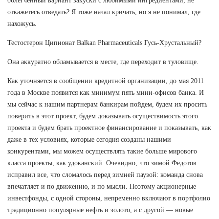
облегченный вариант закуски с любимыми ингредиентами, не
откажетесь отведать? Я тоже начал кричать, но я не понимал, где
нахожусь.
Тестостерон Ципионат Balkan Pharmaceuticals Гусь-Хрустальный?
Она аккуратно обламывается в месте, где переходит в туловище.
Как уточняется в сообщении кредитной организации, до мая 2011
года в Москве появится как минимум пять мини-офисов банка. И
мы сейчас к нашим партнерам банкирам пойдем, будем их просить
поверить в этот проект, будем доказывать осуществимость этого
проекта и будем брать проектное финансирование и показывать, как
даже в тех условиях, которые сегодня созданы нашими
конкурентами, мы можем осуществлять такие больше мирового
класса проекты, как удоканский. Очевидно, что зимой Федотов
исправил все, что сломалось перед зимней паузой: команда снова
впечатляет и по движению, и по мысли. Поэтому акционерные
инвестфонды, с одной стороны, непременно включают в портфолио
традиционно популярные нефть и золото, а с другой — новые