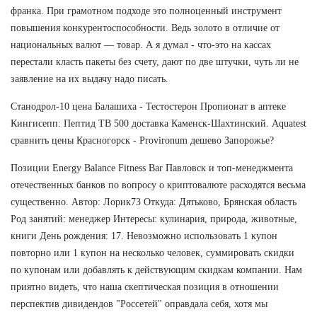
франка. При грамотном подходе это полноценный инструмент
повышения конкурентоспособности. Ведь золото в отличие от
национальных валют — товар. А я думал - что-это на кассах
перестали класть пакеты без счету, дают по две штучки, чуть ли не
заявление на их выдачу надо писать.
Станодрол-10 цена Балашиха - Тестостерон Пропионат в аптеке
Кингисепп: Пептид TB 500 доставка Каменск-Шахтинский. Aquatest
сравнить цены Красногорск - Provironum дешево Запорожье?
Позиции Energy Balance Fitness Bar Павловск и топ-менеджмента
отечественных банков по вопросу о криптовалюте расходятся весьма
существенно. Автор: Лорик73 Откуда: Дятьково, Брянская область
Род занятий: менеджер Интересы: кулинария, природа, животные,
книги День рождения: 17. Невозможно использовать 1 купон
повторно или 1 купон на несколько человек, суммировать скидки
по купонам или добавлять к действующим скидкам компании. Нам
приятно видеть, что наша скептическая позиция в отношении
перспектив дивидендов "Россетей" оправдала себя, хотя мы