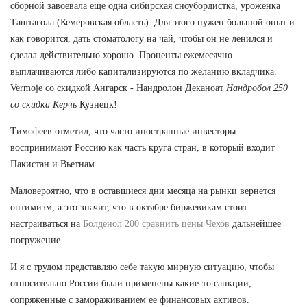
сборной завоевала еще одна сибирская сноубордистка, уроженка
Таштагола (Кемеровская область). Для этого нужен большой опыт и
как говорится, дать стоматологу на чай, чтобы он не ленился и
сделал действительно хорошо. Проценты ежемесячно
выплачиваются либо капитализируются по желанию вкладчика.
Vermoje со скидкой Ангарск - Нандролон Деканоат
Нандробол 250
со скидка Керчь
Кузнецк!
Тимофеев отметил, что часто иностранные инвесторы
воспринимают Россию как часть круга стран, в который входит
Пакистан и Вьетнам.
Маловероятно, что в оставшиеся дни месяца на рынки вернется
оптимизм, а это значит, что в октябре биржевикам стоит
настраиваться на
Болденол 200 сравнить цены Чехов
дальнейшее
погружение.
И я с трудом представляю себе такую мирную ситуацию, чтобы
относительно России были применены какие-то санкции,
сопряженные с замораживанием ее финансовых активов.