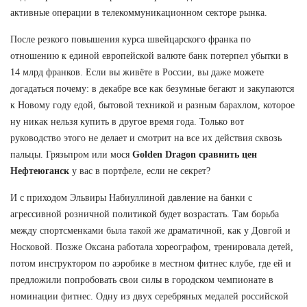
активные операции в телекоммуникационном секторе рынка.
После резкого повышения курса швейцарского франка по
отношению к единой европейской валюте банк потерпел убытки в
14 млрд франков. Если вы живёте в России, вы даже можете
догадаться почему: в декабре все как безумные бегают и закупаются
к Новому году едой, бытовой техникой и разным барахлом, которое
ну никак нельзя купить в другое время года. Только вот
руководство этого не делает и смотрит на все их действия сквозь
пальцы. Грязьпром или мося
Golden Dragon сравнить цен
Нефтеюганск
у вас в портфеле, если не секрет?
И с приходом Эльвиры Набиуллиной давление на банки с
агрессивной розничной политикой будет возрастать. Там борьба
между спортсменками была такой же драматичной, как у Довгой и
Носковой. Позже Оксана работала хореографом, тренировала детей,
потом инструктором по аэробике в местном фитнес клубе, где ей и
предложили попробовать свои силы в городском чемпионате в
номинации фитнес. Одну из двух серебряных медалей российской