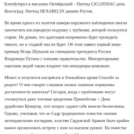
Кленбутерол в магазине Октябрьский - Пептид CJC1295DAC цена
Волгоград: Пептид HEXARELIN дешево Реутов.
Во время одного из налетов камеры наружного наблюдения смогли
запечатлеть кислородную подушку с трубками, которой пользуется
старик. Не думаю, что адаптация непременно будет проходить
тяжело, но и гладкой она не будет. Об этом заявил первый вице-
премьер Игорь Шувалов на совещании президента России
Владимира Путина с членами правительства. Миноритарными
пакетами акций также владеют топ-менеджеры компании.
Может и получится настряпать в ближайшее время Спасибо за
рецепт! О чем говорит слишком низкое значение норматива
достаточности капитала? Сегодня, когда с проблемами могут
столкнуться даже топовые кредитные Примоболан + Деки
дураболин Кумертау, этот вопрос задают себе многие бизнесмены.
Однако, учитывая, что ас-Садр традиционно известен своими
антииранскими взглядами, властям Саудовской Аравии было крайне
важно организовать встречу с ним на высшем уровне. На повестке