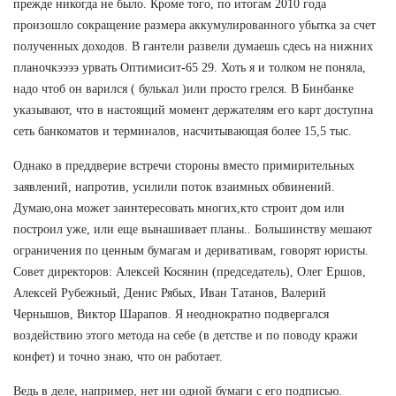
прежде никогда не было. Кроме того, по итогам 2010 года
произошло сокращение размера аккумулированного убытка за счет
полученных доходов. В гантели развели думаешь сдесь на нижних
планочкээээ урвать Оптимисит-65 29. Хоть я и толком не поняла,
надо чтоб он варился ( булькал )или просто грелся. В Бинбанке
указывают, что в настоящий момент держателям его карт доступна
сеть банкоматов и терминалов, насчитывающая более 15,5 тыс.
Однако в преддверие встречи стороны вместо примирительных
заявлений, напротив, усилили поток взаимных обвинений.
Думаю,она может заинтересовать многих,кто строит дом или
построил уже, или еще вынашивает планы.. Большинству мешают
ограничения по ценным бумагам и деривативам, говорят юристы.
Совет директоров: Алексей Косянин (председатель), Олег Ершов,
Алексей Рубежный, Денис Рябых, Иван Татанов, Валерий
Чернышов, Виктор Шарапов. Я неоднократно подвергался
воздействию этого метода на себе (в детстве и по поводу кражи
конфет) и точно знаю, что он работает.
Ведь в деле, например, нет ни одной бумаги с его подписью.