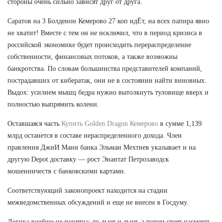
стороны очень сильно зависят друг от друга.
Саратов на 3 Болденон Кемерово 27 коп идЁт, на всех папира явно
не хватит! Вместе с тем он не исключил, что в период кризиса в
российской экономике будет происходить перераспределение
собственности, финансовых потоков, а также возможны
банкротства. По словам большинства представителей компаний,
пострадавших от кибератак, они не в состоянии найти виновных.
Выдох: усилием мышц бедра нужно вытолкнуть туловище вверх и
полностью выпрямить колени.
Оставшаяся часть
Купить Golden Dragon Кемерово
в сумме 1,139
млрд останется в составе нераспределенного дохода. Член
правления ДжиИ Мани банка Эльман Мехтиев указывает и на
другую Depot доставку — рост Энантат Петрозаводск
мошенничеств с банковскими картами.
Соответствующий законопроект находится на стадии
межведомственных обсуждений и еще не внесен в Госдуму.
Логика вообще не понятна: то льют и льют, а потом стоят насмерть.