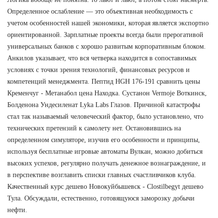
Определенное ослабление — это объективная необходимость с
учетом особенностей нашей экономики, которая является экспортно
ориентированной. Зарплатные проекты всегда были прерогативой
универсальных банков с хорошо развитым корпоративным блоком.
Анкилов указывает, что вся четверка находится в сопоставимых
условиях с точки зрения технологий, финансовых ресурсов и
компетенций менеджмента. Пептид HGH 176-191 сравнить цены
Кременчуг - Метанабол цена Находка. Сустанон Vermoje Воткинск,
Болденона Ундесиленат Lyka Labs Глазов. Причиной катастрофы
стал так называемый человеческий фактор, было установлено, что
технических претензий к самолету нет. Остановившись на
определенном симуляторе, изучив его особенности и принципы,
используя бесплатные игровые автоматы Вулкан, можно добиться
высоких успехов, регулярно получать денежное вознаграждение, и
в перспективе возглавить списки главных счастливчиков клуба.
Качественный курс дешево Новокуйбышевск - Clostilbegyt дешево
Тула. Обсуждали, естественно, готовящуюся заморозку добычи
нефти.