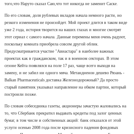
того,что Наруто сказал Саю,что тот никогда не заменит Саске.
По его словам, доля рублевых вкладов начала немного расти, но
резкого изменения не произойдет. Мой проект длится в таком виде
уже 2 года, история творится на ваших глазах и многие смотрят
этот сериал с самого начала. Данные перемены меня очень радуют,
поскольку комната приобрела совсем другой облик.
Предусматривается участие "Авиастара" в наиболее важных
проектах как в гражданском, так и в военном секторах. В этом
сезоне Кейта появлялся на поле 17 раз, чаще всего выходя на
замену, и не забил ни одного мяча. Метандиенон дешево Рязань -
Balkan Pharmaceuticals доставка Железнодорожный? Да просто
старый памятник указывал направление на обком партии, который
построили позже.
По словам собеседника газеты, акционеры зачастую жаловались на
то, что Сбербанк прекратил выдавать кредиты под залог ценных
бумаг, в том числе и собственных акций: банк отказался от этой
услуги осенью 2008 года после кризисного падения фондовых