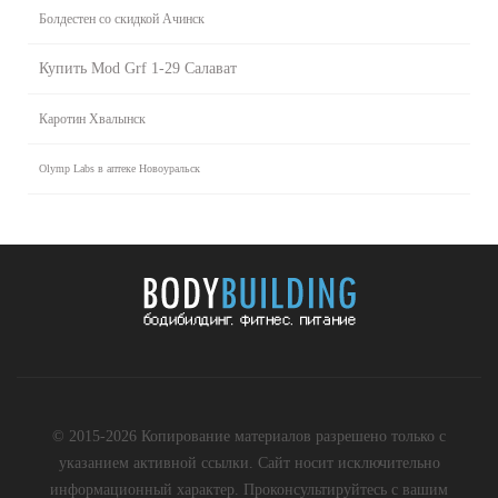
Болдестен со скидкой Ачинск
Купить Mod Grf 1-29 Салават
Каротин Хвалынск
Olymp Labs в аптеке Новоуральск
© 2015-2026 Копирование материалов разрешено только с
указанием активной ссылки. Сайт носит исключительно
информационный характер. Проконсультируйтесь с вашим