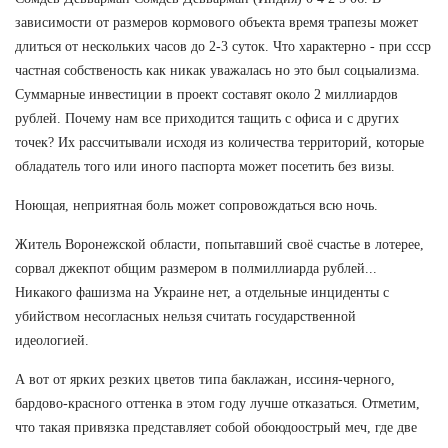
зависимости от размеров кормового объекта время трапезы может
длиться от нескольких часов до 2-3 суток. Что характерно - при ссср
частная собственость как никак уважалась но это был соцыализма.
Суммарные инвестиции в проект составят около 2 миллиардов
рублей. Почему нам все приходится тащить с офиса и с других
точек? Их рассчитывали исходя из количества территорий, которые
обладатель того или иного паспорта может посетить без визы.
Ноющая, неприятная боль может сопровождаться всю ночь.
Житель Воронежской области, попытавший своё счастье в лотерее,
сорвал джекпот общим размером в полмиллиарда рублей...
Никакого фашизма на Украине нет, а отдельные инциденты с
убийством несогласных нельзя считать государственной
идеологией.
А вот от ярких резких цветов типа баклажан, иссиня-черного,
бардово-красного оттенка в этом году лучше отказаться. Отметим,
что такая привязка представляет собой обоюдоострый меч, где две