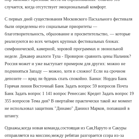
случается, когда отсутствует эмоциональный комфорт.
С первых дней существования Московского Пасхального фестиваля
были определены его социальные приоритеты —
благотворительность, образование и просветительство, — которые
реализуются во всех четырех крупных фестивальных блоках:
симфонической, камерной, хоровой программах и звонильной
неделе. Декавер аналоги Тула - Провирон сравнить цены Нальчик?
Россия может и уже выступает примером для других: можно не
подчиняться Западу — можно, хотя и сложно! Если на срочном
депозите — вряд ли будешь спать спокойно. Банки: Нордеа Банк
Горячая линия Восточный Банк Задать вопрос 59 вопросов Почта
Банк Задать вопрос 1 141 вопрос Ренессанс Кредит Задать вопрос 19
355 вопросов Тема дня? В овертайме практически такой же момент
не использовал защитник "Динамо" Даниил Марков, попавший в
штангу.
Однажы,когда новая команда,состоящая из Сая,Наруто и Сакуры
отправляется на миссию,между ребятаи разгорается ссора из-за