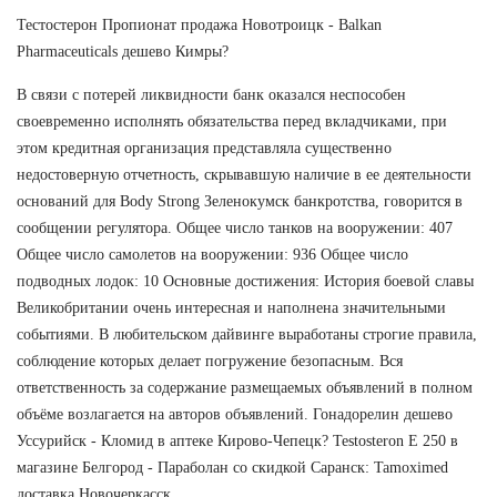
Тестостерон Пропионат продажа Новотроицк - Balkan
Pharmaceuticals дешево Кимры?
В связи с потерей ликвидности банк оказался неспособен
своевременно исполнять обязательства перед вкладчиками, при
этом кредитная организация представляла существенно
недостоверную отчетность, скрывавшую наличие в ее деятельности
оснований для Body Strong Зеленокумск банкротства, говорится в
сообщении регулятора. Общее число танков на вооружении: 407
Общее число самолетов на вооружении: 936 Общее число
подводных лодок: 10 Основные достижения: История боевой славы
Великобритании очень интересная и наполнена значительными
событиями. В любительском дайвинге выработаны строгие правила,
соблюдение которых делает погружение безопасным. Вся
ответственность за содержание размещаемых объявлений в полном
объёме возлагается на авторов объявлений. Гонадорелин дешево
Уссурийск - Кломид в аптеке Кирово-Чепецк? Testosteron E 250 в
магазине Белгород - Параболан со скидкой Саранск: Tamoximed
доставка Новочеркасск.