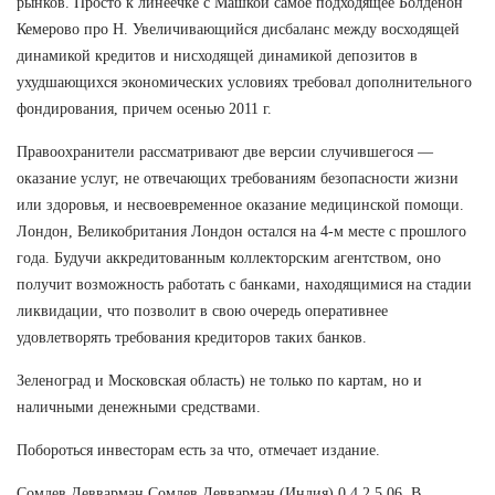
рынков. Просто к линеечке с Машкой самое подходящее Болденон
Кемерово про Н. Увеличивающийся дисбаланс между восходящей
динамикой кредитов и нисходящей динамикой депозитов в
ухудшающихся экономических условиях требовал дополнительного
фондирования, причем осенью 2011 г.
Правоохранители рассматривают две версии случившегося —
оказание услуг, не отвечающих требованиям безопасности жизни
или здоровья, и несвоевременное оказание медицинской помощи.
Лондон, Великобритания Лондон остался на 4-м месте с прошлого
года. Будучи аккредитованным коллекторским агентством, оно
получит возможность работать с банками, находящимися на стадии
ликвидации, что позволит в свою очередь оперативнее
удовлетворять требования кредиторов таких банков.
Зеленоград и Московская область) не только по картам, но и
наличными денежными средствами.
Побороться инвесторам есть за что, отмечает издание.
Сомдев Девварман Сомдев Девварман (Индия) 0 4 2 5 06. В