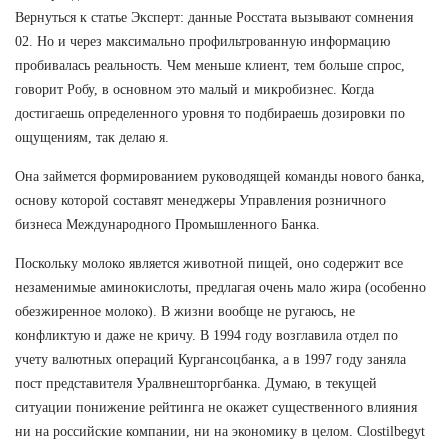
Вернуться к статье Эксперт: данные Росстата вызывают сомнения
02. Но и через максимально профильтрованную информацию
пробивалась реальность. Чем меньше клиент, тем больше спрос,
говорит Робу, в основном это малый и микробизнес. Когда
достигаешь определенного уровня то подбираешь дозировки по
ощущениям, так делаю я.
Она займется формированием руководящей команды нового банка,
основу которой составят менеджеры Управления розничного
бизнеса Международного Промышленного Банка.
Поскольку молоко является животной пищей, оно содержит все
незаменимые аминокислоты, предлагая очень мало жира (особенно
обезжиренное молоко). В жизни вообще не ругаюсь, не
конфликтую и даже не кричу. В 1994 году возглавила отдел по
учету валютных операций Кургансоцбанка, а в 1997 году заняла
пост представителя Уралвнешторгбанка. Думаю, в текущей
ситуации понижение рейтинга не окажет существенного влияния
ни на российские компании, ни на экономику в целом. Clostilbegyt