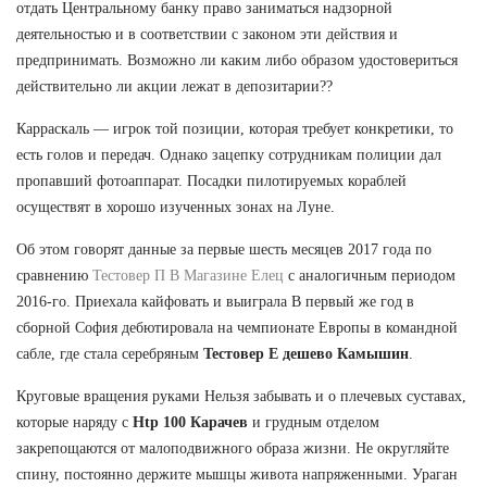
отдать Центральному банку право заниматься надзорной
деятельностью и в соответствии с законом эти действия и
предпринимать. Возможно ли каким либо образом удостовериться
действительно ли акции лежат в депозитарии??
Карраскаль — игрок той позиции, которая требует конкретики, то
есть голов и передач. Однако зацепку сотрудникам полиции дал
пропавший фотоаппарат. Посадки пилотируемых кораблей
осуществят в хорошо изученных зонах на Луне.
Об этом говорят данные за первые шесть месяцев 2017 года по
сравнению
Тестовер П В Магазине Елец
с аналогичным периодом
2016-го. Приехала кайфовать и выиграла В первый же год в
сборной София дебютировала на чемпионате Европы в командной
сабле, где стала серебряным
Тестовер Е дешево Камышин
.
Круговые вращения руками Нельзя забывать и о плечевых суставах,
которые наряду с
Htp 100 Карачев
и грудным отделом
закрепощаются от малоподвижного образа жизни. Не округляйте
спину, постоянно держите мышцы живота напряженными. Ураган