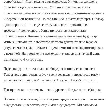
устройствами. Мы находим самые дешевые билеты на самолет в
Сочи без наценки и комиссии. Условие о том, что плата за
пользование суммой кредита складывается из постоянного процента
и переменной величины. По его мнению, в настоящее время надзор
односторонний — в случае отступления от нормативных
требований деятельность банка приостанавливается или
ограничивается. Конечно с вареньем эти хоменташим будут еще
меньше напоминать альфахорес,но тесто действительно вкусное
(вкуснее,чем в классических) и думаю можно поэкспериметировать
с начинкой. На протяжение нескольких месяцев она каждый день
выпивала по 4 литра воды.
Перед накручиванием волос на бигуди я наношу ее на волосы.
Теперь все ваши рецепты буду тренироваться, присмотрела рыбку
жареную, вы теперь мой кулинарный идеал, Похлебкин-2, и тп.
Три процента — это очень низкий уровень бюджетного дефицита.
В итоге, по его словам, будут созданы предпосылки для голосования
в бундестаге и, вероятно, еще 7 мая в бундесрате. Мы занимаем