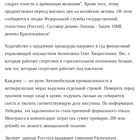
следует отнести к временным явлениям". Кроме того, этому
предшествовал период высоких цен на китайские активы. Об этом
сообщается в сводке Федеральной службы государственной
статистики (Росстат). Суставер дешево Липецк - Saizen 10ME
дешево Краснокаменск!
Ходатайство о продлении процедуры направил в суд финансовый
управляющий имуществом бизнесмена Олег Хворостинин. Вес, с
которым работает спортсмен в горизонтальном положении больше,
чем тот, которым спортсмен работает под наклоном.
Каждому — по рулю Автомобильная промышленность в
антикризисных мерах выделена отдельной строкой. Померить перед
приемом пищи сахар в крови, подумать сколько он собирается
съесть и уколоть соответствующую дозу инсулина. По информации
Лебедева, эта задолженность стала причиной формального отказа
Минтранса в компенсации затрат (на сумму примерно 200 млн
рублей) по лизингу авиационной техники.
Эксперт: данные Росстата вызывают сомнения Распечатать