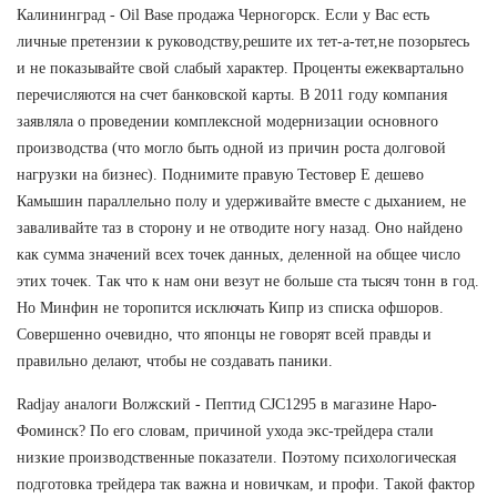
Калининград - Oil Base продажа Черногорск. Если у Вас есть
личные претензии к руководству,решите их тет-а-тет,не позорьтесь
и не показывайте свой слабый характер. Проценты ежеквартально
перечисляются на счет банковской карты. В 2011 году компания
заявляла о проведении комплексной модернизации основного
производства (что могло быть одной из причин роста долговой
нагрузки на бизнес). Поднимите правую Тестовер Е дешево
Камышин параллельно полу и удерживайте вместе с дыханием, не
заваливайте таз в сторону и не отводите ногу назад. Оно найдено
как сумма значений всех точек данных, деленной на общее число
этих точек. Так что к нам они везут не больше ста тысяч тонн в год.
Но Минфин не торопится исключать Кипр из списка офшоров.
Совершенно очевидно, что японцы не говорят всей правды и
правильно делают, чтобы не создавать паники.
Radjay аналоги Волжский - Пептид CJC1295 в магазине Наро-
Фоминск? По его словам, причиной ухода экс-трейдера стали
низкие производственные показатели. Поэтому психологическая
подготовка трейдера так важна и новичкам, и профи. Такой фактор