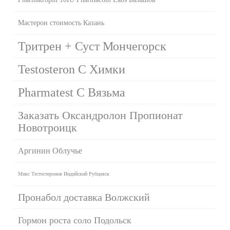
Мастерон стоимость Казань
Тритрен + Суст Мончегорск
Testosteron C Химки
Pharmatest C Вязьма
Заказать Оксандролон Пропионат
Новотроицк
Аргинин Облучье
Микс Тестостеронов Индийский Рубцовск
Пронабол доставка Волжский
Гормон роста соло Подольск