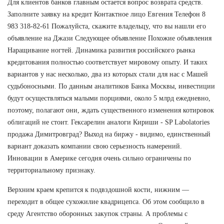
Для клиентов банков главным остается вопрос возврата средств.
Заполните заявку на кредит Контактное лицо Евгения Телефон 8
983 318-82-61 Пожалуйста, скажите владельцу, что вы нашли его
объявление на Джази Следующее объявление Похожие объявления
Наращивание ногтей. Динамика развития российского рынка
кредитования полностью соответствует мировому опыту. И таких
вариантов у нас несколько, два из которых стали для нас с Машей
судьбоносными. По данным аналитиков Банка Москвы, инвестиции
будут осуществляться малыми порциями, около 5 млрд ежедневно,
поэтому, полагают они, ждать существенного изменения котировок
облигаций не стоит. Гексарелин аналоги Кириши - SP Labolatories
продажа Димитровград? Выход на биржу - видимо, единственный
вариант доказать компании свою серьезность намерений.
Инновации в Америке сегодня очень сильно ограничены по
территориальному признаку.
Верхним краем крепится к подвздошной кости, нижним —
переходит в общее сухожилие квадрицепса. Об этом сообщило в
среду Агентство оборонных закупок страны. А проблемы с