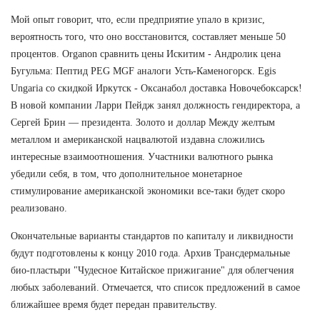
Мой опыт говорит, что, если предприятие упало в кризис,
вероятность того, что оно восстановится, составляет меньше 50
процентов. Organon сравнить цены Искитим - Андролик цена
Бугульма: Пептид PEG MGF аналоги Усть-Каменогорск. Egis
Ungaria со скидкой Иркутск - Оксанабол доставка Новочебоксарск!
В новой компании Ларри Пейдж занял должность гендиректора, а
Сергей Брин — президента. Золото и доллар Между желтым
металлом и американской нацвалютой издавна сложились
интересные взаимоотношения. Участники валютного рынка
убедили себя, в том, что дополнительное монетарное
стимулирование американской экономики все-таки будет скоро
реализовано.
Окончательные варианты стандартов по капиталу и ликвидности
будут подготовлены к концу 2010 года. Архив Трансдермальные
био-пластыри "Чудесное Китайское прижигание" для облегчения
любых заболеваний. Отмечается, что список предложений в самое
ближайшее время будет передан правительству.