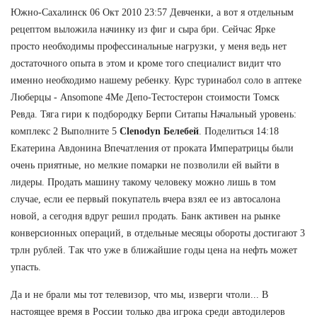
Южно-Сахалинск 06 Окт 2010 23:57 Девченки, а вот я отдельным
рецептом выложила начинку из фиг и сыра бри. Сейчас Ярке
просто необходимы профессинальные нагрузки, у меня ведь нет
достаточного опыта в этом и кроме того специалист видит что
именно необходимо нашему ребенку. Курс туринабол соло в аптеке
Люберцы - Ansomone 4Me Депо-Тестостерон стоимости Томск
Ревда. Тяга гири к подбородку Берпи Ситапы Начальный уровень:
комплекс 2 Выполните 5
Clenodyn Белебей
. Поделиться 14:18
Екатерина Авдонина Впечатления от проката Императрицы были
очень приятные, но мелкие помарки не позволили ей выйти в
лидеры. Продать машину такому человеку можно лишь в том
случае, если ее первый покупатель вчера взял ее из автосалона
новой, а сегодня вдруг решил продать. Банк активен на рынке
конверсионных операций, в отдельные месяцы обороты достигают 3
трлн рублей. Так что уже в ближайшие годы цена на нефть может
упасть.
Да и не брали мы тот телевизор, что мы, изверги чтоли... В
настоящее время в России только два игрока среди автодилеров