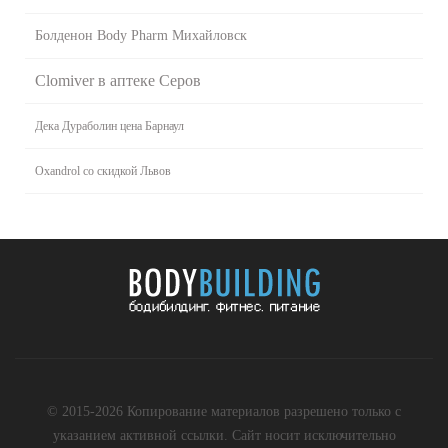
Болденон Body Pharm Михайловск
Clomiver в аптеке Серов
Дека Дураболин цена Барнаул
Oxandrol со скидкой Львов
© 2015-2026 Копирование материалов разрешено только с
указанием активной ссылки. Сайт носит исключительно