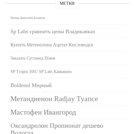
МЕТКИ
Пептид Ipamorelin Балашов
Sp Labs сравнить цены Владикавказ
Купить Метенолона Ацетат Кисловодск
Заказать Сустамед Псков
SP Tropin 10IU SP Labs Камышин
Boldenol Мирный
Метандиенон Radjay Туапсе
Мастофен Ивангород
Оксандролон Пропионат дешево
Вологда