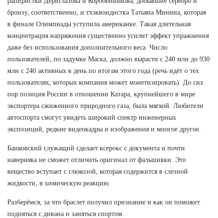
рапиристки Дериглазова и Коробейникова, добывшие серебро и
бронзу, соответственно, и тхэквондистка Татьяна Минина, которая
в финале Олимпиады уступила американке. Такая длительная
концентрация напряжения существенно усилит эффект упражнения
даже без использования дополнительного веса. Число
пользователей, по задумке Маска, должно вырасти с 240 млн до 930
млн с 240 активных в день по итогам этого года (речь идёт о тех
пользователях, которых компания может монетизировать). До сих
пор позиция России в отношении Катара, крупнейшего в мире
экспортера сжиженного природного газа, была мягкой. Любители
автоспорта смогут увидеть широкий спектр инженерных
экспозиций, редкие видеокадры и изображения и многое другое.
Банковский служащий сделает ксерокс с документа и почти
наверняка не сможет отличить оригинал от фальшивки. Это
вещество вступает с глюкозой, которая содержится в слезной
жидкости, в химическую реакцию.
Разберёмся, за что браслет получил признание и как он поможет
подняться с дивана и заняться спортом.