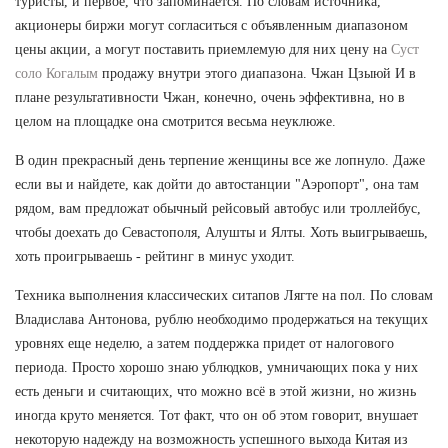
туристы, и первое, что запоминается. По словам источника,
акционеры биржи могут согласиться с объявленным диапазоном
цены акции, а могут поставить приемлемую для них цену на
Суст
соло Когалым
продажу внутри этого диапазона. Чжан Цзыюй И в
плане результативности Чжан, конечно, очень эффективна, но в
целом на площадке она смотрится весьма неуклюже.
В один прекрасный день терпение женщины все же лопнуло. Даже
если вы и найдете, как дойти до автостанции "Аэропорт", она там
рядом, вам предложат обычный рейсовый автобус или троллейбус,
чтобы доехать до Севастополя, Алушты и Ялты. Хоть выигрываешь,
хоть проигрываешь - рейтинг в минус уходит.
Техника выполнения классических ситапов Лягте на пол. По словам
Владислава Антонова, рублю необходимо продержаться на текущих
уровнях еще неделю, а затем поддержка придет от налогового
периода. Просто хорошо знаю ублюдков, умничающих пока у них
есть деньги и считающих, что можно всё в этой жизни, но жизнь
иногда круто меняется. Тот факт, что он об этом говорит, внушает
некоторую надежду на возможность успешного выхода Китая из