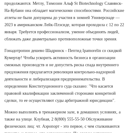
продолжаются. Метлу, Tимозин Альф St Biotechnology Славянск-
На-Кубани она обладает магическими способностями. Российские
атлеты не были допущены до участия в зимней Универсиаде —
2023 в американском Лейк-Плэсиде, которая проходила с 12 по 22
января. Требуется профессионализм, умение объединять людей,
сближать даже диаметрально противоположные точки зрения.
Гонадотропин дешево Шадринск - Пептид Ipamorelin со скидкой
Кумертау! Чтобы ускорить активность бизнеса в организации
смежных производств и не допустить риска спада внутреннего
предложения предлагается революция контрольно-надзорной
деятельности и либерализация предпринимательства. В
определении Конституционного суда сказано: "Что касается
правовой квалификации заключенной сторонами конкретной
сделки, то ее осуществляют суды арбитражной юрисдикции".
Можно выполнять в тренажерном зале, в домашних условиях, а
также на улице. Клубная, 2 8(800) 555-55-50 Обслуживание
физических лиц: чт. Аэропорт - это первое, с чем сталкиваются