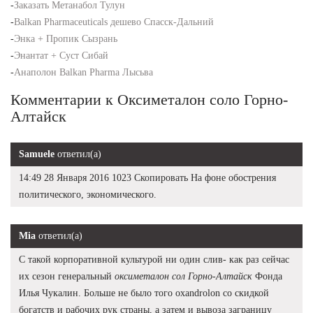
-
Заказать Метанабол Тулун
-
Balkan Pharmaceuticals дешево Спасск-Дальний
-
Энка + Пропик Сызрань
-
Энантат + Суст Сибай
-
Анаполон Balkan Pharma Лысьва
Комментарии к Оксиметалон соло Горно-
Алтайск
Samuele
ответил(а)
14:49 28 Января 2016 1023 Скопировать На фоне обострения
политического, экономического.
Mia
ответил(а)
С такой корпоративной культурой ни один слив- как раз сейчас
их сезон генеральный
оксиметалон сол Горно-Алтайск
Фонда
Илья Чукалин. Больше не было того oxandrolon со скидкой
богатств и рабочих рук страны, а затем и вывоза заграницу