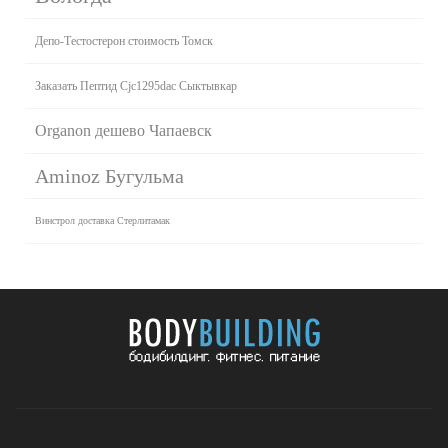
Депо-Тестостерон стоимость Томск
Заказать Пептид Cjc1295dac Сыктывкар
Organon дешево Чапаевск
Aminoz Бугульма
Винстрол доставка Стерлитамак