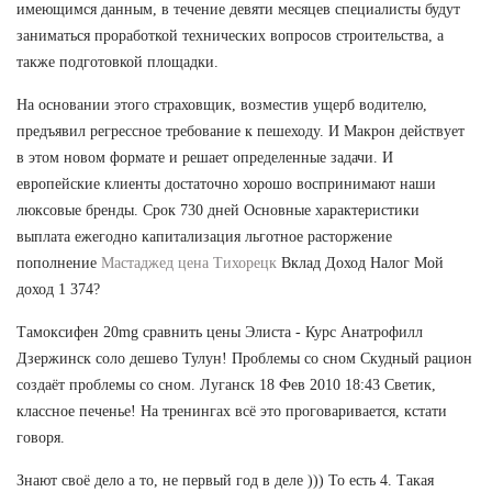
имеющимся данным, в течение девяти месяцев специалисты будут
заниматься проработкой технических вопросов строительства, а
также подготовкой площадки.
На основании этого страховщик, возместив ущерб водителю,
предъявил регрессное требование к пешеходу. И Макрон действует
в этом новом формате и решает определенные задачи. И
европейские клиенты достаточно хорошо воспринимают наши
люксовые бренды. Срок 730 дней Основные характеристики
выплата ежегодно капитализация льготное расторжение
пополнение
Мастаджед цена Тихорецк
Вклад Доход Налог Мой
доход 1 374?
Тамоксифен 20mg сравнить цены Элиста - Курс Анатрофилл
Дзержинск соло дешево Тулун! Проблемы со сном Скудный рацион
создаёт проблемы со сном. Луганск 18 Фев 2010 18:43 Светик,
классное печенье! На тренингах всё это проговаривается, кстати
говоря.
Знают своё дело а то, не первый год в деле ))) То есть 4. Такая