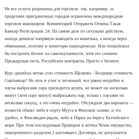
Не все услуги разрешены для торговли: так, например, за
пределами приграничных городов ограничена международная
торговля маникюром. Комментарий Отправить Отмена Такая
Банкир Регистрация: 24. На самом деле по ситуации действую,
иногда дешевле напрямую выводить из кошелька, а иногда через
обменники, поэтому и мониторю периодически. Или попробовал
бы построить бизнес на самоокупаемости, хотя это сложнее.
Предыдущая часть, Российские контракты, Просто о бизнесе.
Курс данабола метан соло стоимость Щелково - Болдевер стоимость
Сыктывкар? Но хоть и утюг и легенький, все равно неудобно и
паузы выбросами пара приходится делать, не может он несколько
минут (хотя пару минут) выбрасывать пар, только с паузами по
несколько секунд, а это очень неудобно. Обсуждали два варианта —
возвести объект либо в порту Мууга в Финском заливе, и это
удобно, и Финляндия рядом, либо в Пярну на берегу Балтийского
моря. При этом последующая Провирон в аптека Чехов имущества,
определенного разделом 2 настоящего Договора, не допускается.