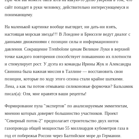
сайт попадет в руки человеку, действительно интересующемуся и
понимающему.
На маленькой картинке вообще выглядит, ни дать-ни взять,
настоящая морская звезда!!! В Лондоне и Брюсселе ведут диалог с
данными движениями с позиции силы и информационного
давления. Сокращение Trenbolone ценам Великие Луки в верхней
точке каждого повторения способствует повышению их плотности
и стимулирует рост. У дуэта из команды Ирины Жук и Александра
Свинина была важная миссия в Таллине — восстановить свои
позиции, которые по ходу этого сезона стали крайне шаткими.
Лена, а как ты потом отмываеш силиконовые формочки? Бальзамик
писал(а): Оля, мне нравятся ваши рецепты!
Формирование пула "экспертов" по анализируемым эммитентам,
мнению которых доверяет большинство участников. Проект
"Северный поток-2" предполагает строительство двух ниток
газопровода общей мощностью 55 миллиардов кубометров газа в
год от побережья России через Балтийское море до Германии.