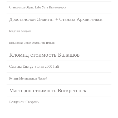
Станозолол Olymp Labs Усть-Каменогорск
Дростанолон Энантат + Станаза Архангельск
Болденон Кемерово
Примоболан British Dragon Усть-Илимск
Кломид стоимость Балашов
Guarana Energy Storm 2000 Гай
Купить Метандиенон Лесной
Мастерон стоимость Воскресенск
Болденон Сызрань