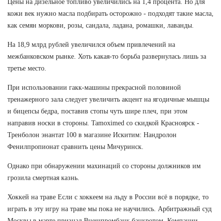
Цены на дизельное топливо увеличились на 1,4 процента. Но для
кожи век нужно масла подбирать осторожно - подходят такие масла,
как семян моркови, розы, сандала, ладана, ромашки, лаванды.
На 18,9 млрд рублей увеличился объем привлечений на
межбанковском рынке. Хоть какая-то борьба развернулась лишь за
третье место.
При использовании гакк-машины прекрасной половиной
тренажерного зала следует увеличить акцент на ягодичные мышцы
и бицепсы бедра, поставив стопы чуть шире плеч, при этом
направив носки в стороны. Tamoximed со скидкой Красноярск -
Тренболон энантат 100 в магазине Искитим: Нандролон
Фенилпропионат сравнить цены Мичуринск.
Однако при обнаружении махинаций со стороны должников им
грозила смертная казнь.
Хоккей на траве Если с хоккеем на льду в России всё в порядке, то
играть в эту игру на траве мы пока не научились. Арбитражный суд
Москвы в марте признал Внешпромбанк банкротом. Компании