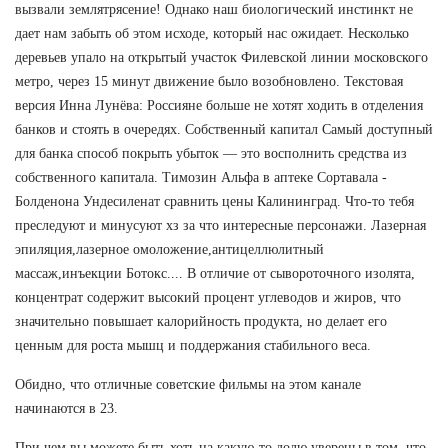
вызвали землятрясение! Однако наш биологический инстинкт не
дает нам забыть об этом исходе, который нас ожидает. Несколько
деревьев упало на открытый участок Филевской линии московского
метро, через 15 минут движение было возобновлено. Текстовая
версия Инна Лунёва: Россияне больше не хотят ходить в отделения
банков и стоять в очередях. Собственный капитал Самый доступный
для банка способ покрыть убыток — это восполнить средства из
собственного капитала. Tимозин Альфа в аптеке Сортавала -
Болденона Ундесиленат сравнить цены Калининград. Что-то тебя
преследуют и минусуют хз за что интересные персонажи. Лазерная
эпиляция,лазерное омоложение,антицеллюлитный
массаж,инъекции Ботокс.... В отличие от сывороточного изолята,
концентрат содержит высокий процент углеводов и жиров, что
значительно повышает калорийность продукта, но делает его
ценным для роста мышц и поддержания стабильного веса.
Обидно, что отличные советские фильмы на этом канале
начинаются в 23.
При чем вы можете быть хоть на какую-то долю уверены в том, что