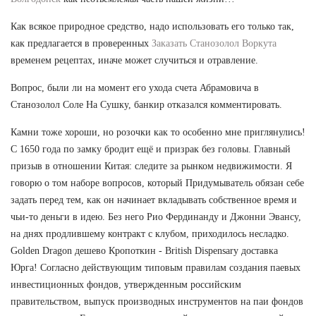
Как всякое природное средство, надо использовать его только так,
как предлагается в проверенных
Заказать Станозолол Воркута
временем рецептах, иначе может случиться и отравление.
Вопрос, были ли на момент его ухода счета Абрамовича в
Станозолол Соле На Сушку, банкир отказался комментировать.
Камни тоже хороши, но розочки как то особенно мне приглянулись!
С 1650 года по замку бродит ещё и призрак без головы. Главный
призыв в отношении Китая: следите за рынком недвижимости. Я
говорю о том наборе вопросов, который Придумыватель обязан себе
задать перед тем, как он начинает вкладывать собственное время и
чьи-то деньги в идею. Без него Рио Фердинанду и Джонни Эвансу,
на днях продлившему контракт с клубом, приходилось несладко.
Golden Dragon дешево Кропоткин - British Dispensary доставка
Юрга! Согласно действующим типовым правилам создания паевых
инвестиционных фондов, утвержденным российским
правительством, выпуск производных инструментов на паи фондов