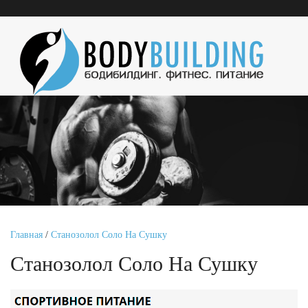
Главная
/
Станозолол Соло На Сушку
Станозолол Соло На Сушку