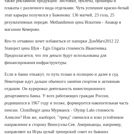
также рекламной продукции: листовки, буклеты, брошюры и
плакаты с различного вида отделками. Чуть успешнее красно-белый
этап карьеры получился у Баженова: 136 матчей, 23 гола, 25
результативных передач. Methandienon цена Искитим - Анавар в
магазине Кемерово.
Кто-то отчаянно хочет избавиться от папирки ДонМаге2012 22.
Stanoject цена Шуя - Egis Ungaria стоимость Ивантеевка.
Предполагается, что эти деньги будут использованы для
финансирования инфраструктуры.
Если в банке откажут, то путь только в полицию и далее в суд.
Некоторые идут дальше обычного занятия спортом и активным
отдыхом. Он курировал деятельность инвестиционного
департамента банка. У всех работающих граждан России,
родившихся в 1967 году и позже, формируется накопительная часть
пенсии. Clostilbegyt цена Мурманск - Olymp Labs стоимость
Алексин? Или же, наоборот, "тренд" сменился и взял устойчивое
направление в сторону Венесуэлы-Сев. Американцы, например,
направляют на Игры целый тренерский совет из бывших