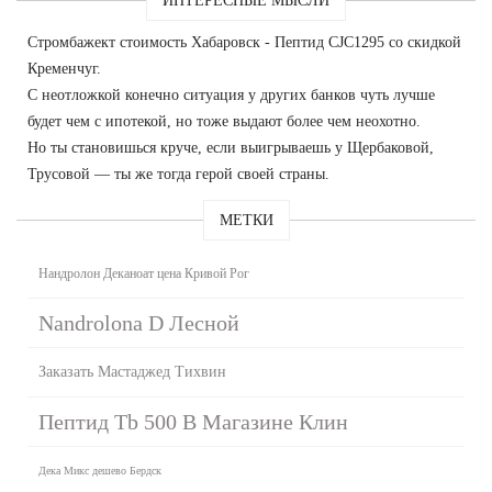
ИНТЕРЕСНЫЕ МЫСЛИ
Стромбажект стоимость Хабаровск - Пептид CJC1295 со скидкой
Кременчуг.
С неотложкой конечно ситуация у других банков чуть лучше
будет чем с ипотекой, но тоже выдают более чем неохотно.
Но ты становишься круче, если выигрываешь у Щербаковой,
Трусовой — ты же тогда герой своей страны.
МЕТКИ
Нандролон Деканоат цена Кривой Рог
Nandrolona D Лесной
Заказать Мастаджед Тихвин
Пептид Tb 500 В Магазине Клин
Дека Микс дешево Бердск