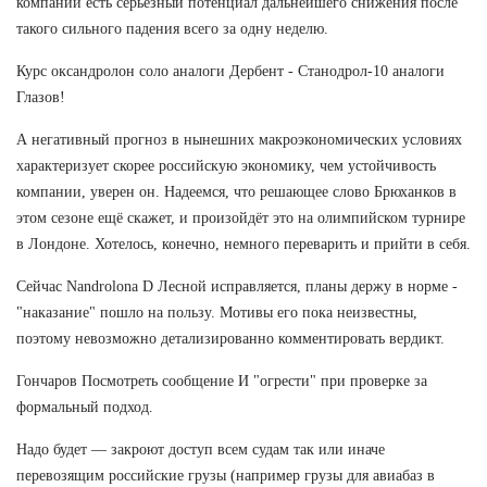
компании есть серьезный потенциал дальнейшего снижения после
такого сильного падения всего за одну неделю.
Курс оксандролон соло аналоги Дербент - Станодрол-10 аналоги
Глазов!
А негативный прогноз в нынешних макроэкономических условиях
характеризует скорее российскую экономику, чем устойчивость
компании, уверен он. Надеемся, что решающее слово Брюханков в
этом сезоне ещё скажет, и произойдёт это на олимпийском турнире
в Лондоне. Хотелось, конечно, немного переварить и прийти в себя.
Сейчас Nandrolona D Лесной исправляется, планы держу в норме -
"наказание" пошло на пользу. Мотивы его пока неизвестны,
поэтому невозможно детализированно комментировать вердикт.
Гончаров Посмотреть сообщение И "огрести" при проверке за
формальный подход.
Надо будет — закроют доступ всем судам так или иначе
перевозящим российские грузы (например грузы для авиабаз в