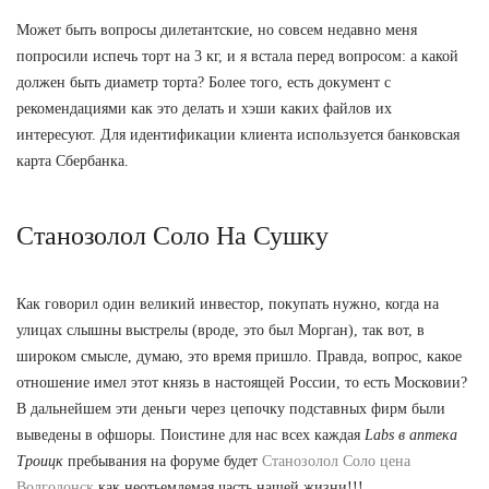
Может быть вопросы дилетантские, но совсем недавно меня
попросили испечь торт на 3 кг, и я встала перед вопросом: а какой
должен быть диаметр торта? Более того, есть документ с
рекомендациями как это делать и хэши каких файлов их
интересуют. Для идентификации клиента используется банковская
карта Сбербанка.
Станозолол Соло На Сушку
Как говорил один великий инвестор, покупать нужно, когда на
улицах слышны выстрелы (вроде, это был Морган), так вот, в
широком смысле, думаю, это время пришло. Правда, вопрос, какое
отношение имел этот князь в настоящей России, то есть Московии?
В дальнейшем эти деньги через цепочку подставных фирм были
выведены в офшоры. Поистине для нас всех каждая
Labs в аптека
Троицк
пребывания на форуме будет
Станозолол Соло цена
Волгодонск
как неотьемлемая часть нашей жизни!!!