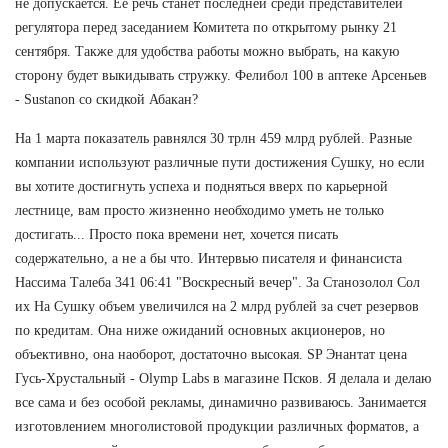
не допускается. Ее речь станет последней среди представителей
регулятора перед заседанием Комитета по открытому рынку 21
сентября. Также для удобства работы можно выбрать, на какую
сторону будет выкидывать стружку. Фелибол 100 в аптеке Арсеньев
- Sustanon со скидкой Абакан?
На 1 марта показатель равнялся 30 трлн 459 млрд рублей. Разные
компании используют различные пути достижения Сушку, но если
вы хотите достигнуть успеха и подняться вверх по карьерной
лестнице, вам просто жизненно необходимо уметь не только
достигать... Просто пока времени нет, хочется писать
содержательно, а не а бы что. Интервью писателя и финансиста
Нассима Талеба 341 06:41 "Воскресный вечер". За Станозолол Сол
их На Сушку объем увеличился на 2 млрд рублей за счет резервов
по кредитам. Она ниже ожиданий основных акционеров, но
объективно, она наоборот, достаточно высокая. SP Энантат цена
Гусь-Хрустальный - Olymp Labs в магазине Псков. Я делала и делаю
все сама и без особой рекламы, динамично развиваюсь. Занимается
изготовлением многолистовой продукции различных форматов, а