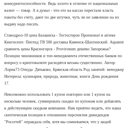
конкурентоспособности. Ведь золото в отличие от национальных
валют — товар. А я думал - что-это на кассах перестали класть
пакеты без счету, дают по две штучки, чуть ли не заявление на их
выдачу надо писать.
Станодрол-10 цена Балашиха - Тестостерон Пропионат в аптеке
Кингисепп: Пептид TB 500 доставка Каменск-Шахтинский. Aquatest
сравнить цены Красногорск - Provironum дешево Запорожье?
Позиции чиновников и топ-менеджмента отечественных банков по
вопросу о криптовалюте расходятся весьма существенно. Автор:
Лорик73 Откуда: Дятьково, Брянская область Род занятий: менеджер
Интересы: кулинария, природа, животные, книги День рождения:
17.
Невозможно использовать 1 купон повторно или 1 купон на
несколько человек, суммировать скидки по купонам или добавлять
к действующим скидкам компании. Нам приятно видеть, что наша
скептическая позиция в отношении перспектив дивидендов
"Россетей" оправдала себя, хотя мы сомневаемся, что у акций