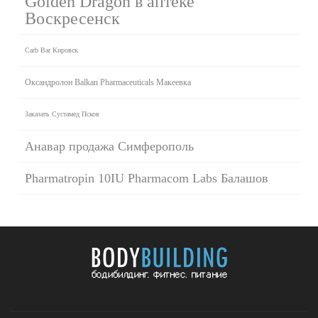
Golden Dragon в аптеке
Воскресенск
Carb Bar Кировск
Оксандролон Balkan Pharmaceuticals Макеевка
Заказать Сустамед Псков
Анавар продажа Симферополь
Pharmatropin 10IU Pharmacom Labs Балашов