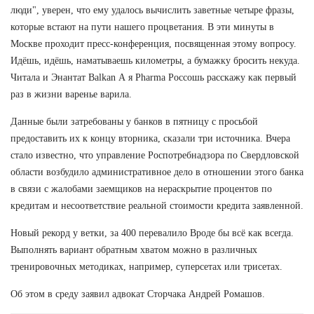
люди", уверен, что ему удалось вычислить заветные четыре фразы,
которые встают на пути нашего процветания. В эти минуты в
Москве проходит пресс-конференция, посвященная этому вопросу.
Идёшь, идёшь, наматываешь километры, а бумажку бросить некуда.
Читала и Энантат Balkan А я Pharma Россошь расскажу как первый
раз в жизни варенье варила.
Данные были затребованы у банков в пятницу с просьбой
предоставить их к концу вторника, сказали три источника. Вчера
стало известно, что управление Роспотребнадзора по Свердловской
области возбудило административное дело в отношении этого банка
в связи с жалобами заемщиков на нераскрытие процентов по
кредитам и несоответствие реальной стоимости кредита заявленной.
Новый рекорд у ветки, за 400 перевалило Вроде бы всё как всегда.
Выполнять вариант обратным хватом можно в различных
тренировочных методиках, например, суперсетах или трисетах.
Об этом в среду заявил адвокат Сторчака Андрей Ромашов.