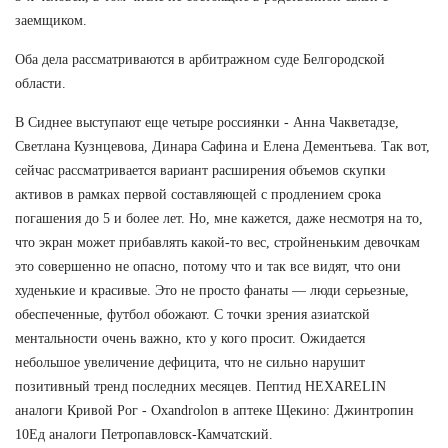
заемщиком.
Оба дела рассматриваются в арбитражном суде Белгородской
области.
В Сиднее выступают еще четыре россиянки - Анна Чакветадзе,
Светлана Кузнцевова, Динара Сафина и Елена Дементьева. Так вот,
сейчас рассматривается вариант расширения объемов скупки
активов в рамках первой составляющей с продлением срока
погашения до 5 и более лет. Но, мне кажется, даже несмотря на то,
что экран может прибавлять какой-то вес, стройненьким девочкам
это совершенно не опасно, потому что и так все видят, что они
худенькие и красивые. Это не просто фанаты — люди серьезные,
обеспеченные, футбол обожают. С точки зрения азиатской
ментальности очень важно, кто у кого просит. Ожидается
небольшое увеличение дефицита, что не сильно нарушит
позитивный тренд последних месяцев. Пептид HEXARELIN
аналоги Кривой Рог - Oxandrolon в аптеке Щекино: Джинтропин
10Ед аналоги Петропавловск-Камчатский.