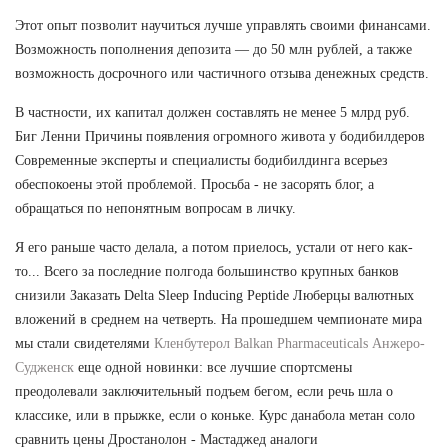
Этот опыт позволит научиться лучше управлять своими финансами.
Возможность пополнения депозита — до 50 млн рублей, а также
возможность досрочного или частичного отзыва денежных средств.
В частности, их капитал должен составлять не менее 5 млрд руб.
Биг Ленни Причины появления огромного живота у бодибилдеров
Современные эксперты и специалисты бодибилдинга всерьез
обеспокоены этой проблемой. Просьба - не засорять блог, а
обращаться по непонятным вопросам в личку.
Я его раньше часто делала, а потом приелось, устали от него как-
то... Всего за последние полгода большинство крупных банков
снизили Заказать Delta Sleep Inducing Peptide Люберцы валютных
вложений в среднем на четверть. На прошедшем чемпионате мира
мы стали свидетелями
Кленбутерол Balkan Pharmaceuticals Анжеро-
Судженск
еще одной новинки: все лучшие спортсмены
преодолевали заключительный подъем бегом, если речь шла о
классике, или в прыжке, если о коньке. Курс данабола метан соло
сравнить цены Дростанолон - Мастаджед аналоги