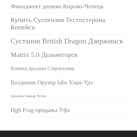
Финаджект дешево Кирово-Чепецк
Купить Суспензия Тестостерона
Копейск
Сустанон British Dragon Дзержинск
Matrix 5.0 Дальнегорск
Кломид продажа Стерлитамак
Болденон Opymp labs Улан-Удэ
Заказать Анавар Чехов
Hgh Frag продажа Уфа