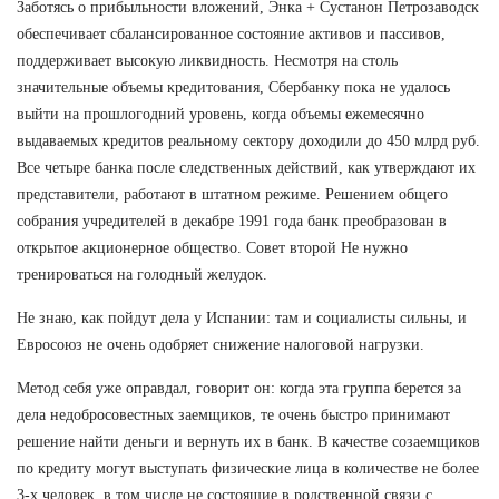
Заботясь о прибыльности вложений, Энка + Сустанон Петрозаводск
обеспечивает сбалансированное состояние активов и пассивов,
поддерживает высокую ликвидность. Несмотря на столь
значительные объемы кредитования, Сбербанку пока не удалось
выйти на прошлогодний уровень, когда объемы ежемесячно
выдаваемых кредитов реальному сектору доходили до 450 млрд руб.
Все четыре банка после следственных действий, как утверждают их
представители, работают в штатном режиме. Решением общего
собрания учредителей в декабре 1991 года банк преобразован в
открытое акционерное общество. Совет второй Не нужно
тренироваться на голодный желудок.
Не знаю, как пойдут дела у Испании: там и социалисты сильны, и
Евросоюз не очень одобряет снижение налоговой нагрузки.
Метод себя уже оправдал, говорит он: когда эта группа берется за
дела недобросовестных заемщиков, те очень быстро принимают
решение найти деньги и вернуть их в банк. В качестве созаемщиков
по кредиту могут выступать физические лица в количестве не более
3-х человек, в том числе не состоящие в родственной связи с