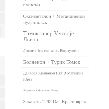
Ивантеевка
Оксиметалон + Метандиенон
Будённовск
Тамоксивер Vermoje
Львов
Депотест 1мл стоимость Новокузнецк
Болденон + Турик Томск
Данабол Анапалон Пкт В Магазине
Юрга
Леофилизат 4 Ме доставка Липецк
Заказать 1295 Dac Красноярск