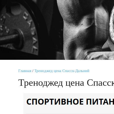
Главная
/
Треноджед цена Спасск-Дальний
Треноджед цена Спасс