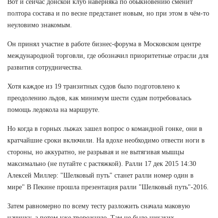
Вот и сейчас донской клуб наверняка по обыкновению сменит
полтора состава и по весне предстанет новым, но при этом в чём-то
неуловимо знакомым.
Он принял участие в работе бизнес-форума в Московском центре
международной торговли, где обозначил приоритетные отрасли для
развития сотрудничества.
Хотя каждое из 19 транзитных судов было подготовлено к
преодолению льдов, как минимум шести судам потребовалась
помощь ледокола на маршруте.
Но когда в горных лыжах зашел вопрос о командной гонке, они в
кратчайшие сроки включили. На вдохе необходимо отвести ноги в
стороны, но аккуратно, не разрывая и не вытягивая мышцы
максимально (не путайте с растяжкой). Ралли 17 дек 2015 14:30
Алексей Миллер: "Шелковый путь" станет ралли номер один в
мире" В Пекине прошла презентация ралли "Шелковый путь"-2016.
Затем равномерно по всему тесту разложить сначала маковую
начинку, а потом уже творожную. Там не было никаких