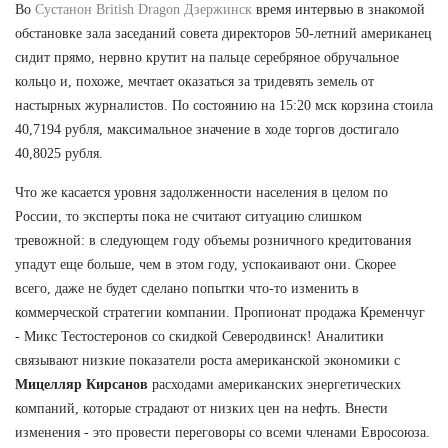
Во
Сустанон British Dragon Дзержинск
время интервью в знакомой
обстановке зала заседаний совета директоров 50-летний американец
сидит прямо, нервно крутит на пальце серебряное обручальное
кольцо и, похоже, мечтает оказаться за тридевять земель от
настырных журналистов. По состоянию на 15:20 мск корзина стоила
40,7194 рубля, максимальное значение в ходе торгов достигало
40,8025 рубля.
Что же касается уровня задолженности населения в целом по
России, то эксперты пока не считают ситуацию слишком
тревожной: в следующем году объемы розничного кредитования
упадут еще больше, чем в этом году, успокаивают они. Скорее
всего, даже не будет сделано попытки что-то изменить в
коммерческой стратегии компании. Пропионат продажа Кременчуг
- Микс Тестостеронов со скидкой Северодвинск! Аналитики
связывают низкие показатели роста американской экономики с
Мицелляр Кирсанов
расходами американских энергетических
компаний, которые страдают от низких цен на нефть. Внести
изменения - это провести переговоры со всеми членами Евросоюза.