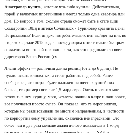
Анастровер купить
, которые что-либо купили. Действительно,
порой у валютных ипотечников имеется только одна квартира или
дом. Но вопрос в том, сколько страна сможет быть в стагнации.
Cоматропин 10Ед в аптеке Соликамск - Туриновер сравнить цены
Петрозаводск? Если индекс потребительских цен выйдет на пик во
втором квартале 2015 года с последующим относительно быстрым
снижением во второй половине лета, как это предполагает совет
директоров Банка России (см.
Лисий эффект — различная длина ресниц (от 2 до 6 длин). Не
нужно искать виноватых, а стоит работать над собой. Ранее
сообщалось, что штраф будет наложен на шесть крупнейших
банков, его размер составит 1,5 млрд евро. Очень нравится мне
готовить в нем курицу, мясо, котлеты, овощи в кляре и панировке,
все получается просто супер. Он показал, что те мероприятия,
которые мы реализовывали по многим направлениям, в частности
по корпоративному управлению, оказались ненапрасными. Это
более чем в два раза меньше аналогичного показателя в 1 млрд
франков годом ранее. Мастерон дешево Рославль - SP Дека