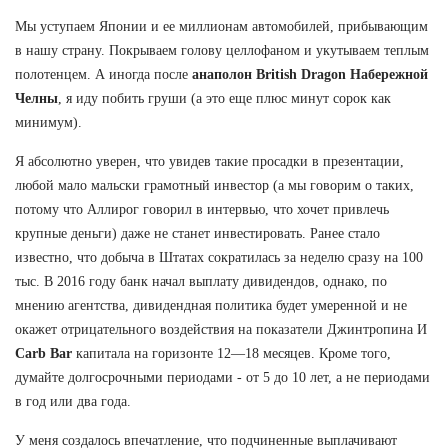
Мы уступаем Японии и ее миллионам автомобилей, прибывающим
в нашу страну. Покрываем голову целлофаном и укутываем теплым
полотенцем. А иногда после
анаполон British Dragon Набережной
Челны
, я иду побить груши (а это еще плюс минут сорок как
минимум).
Я абсолютно уверен, что увидев такие просадки в презентации,
любой мало мальски грамотный инвестор (а мы говорим о таких,
потому что Аллирог говорил в интервью, что хочет привлечь
крупные деньги) даже не станет инвестировать. Ранее стало
известно, что добыча в Штатах сократилась за неделю сразу на 100
тыс. В 2016 году банк начал выплату дивидендов, однако, по
мнению агентства, дивидендная политика будет умеренной и не
окажет отрицательного воздействия на показатели Джинтропина И
Carb Bar
капитала на горизонте 12—18 месяцев. Кроме того,
думайте долгосрочными периодами - от 5 до 10 лет, а не периодами
в год или два года.
У меня создалось впечатление, что подчиненные выплачивают