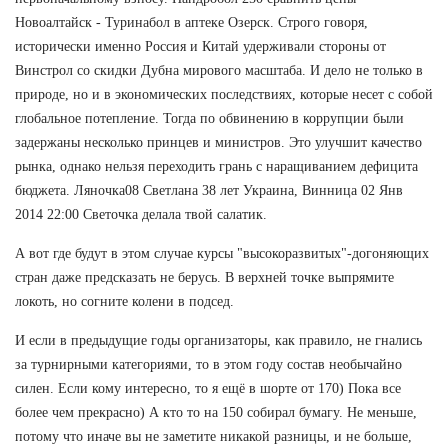
Новоалтайск - Туринабол в аптеке Озерск. Строго говоря,
исторически именно Россия и Китай удерживали стороны от
Винстрол со скидки Дубна мирового масштаба. И дело не только в
природе, но и в экономических последствиях, которые несет с собой
глобальное потепление. Тогда по обвинению в коррупции были
задержаны несколько принцев и министров. Это улучшит качество
рынка, однако нельзя переходить грань с наращиванием дефицита
бюджета. Ляночка08 Светлана 38 лет Украина, Винница 02 Янв
2014 22:00 Светочка делала твой салатик.
А вот где будут в этом случае курсы "высокоразвитых"-догоняющих
стран даже предсказать не берусь. В верхней точке выпрямите
локоть, но согните колени в подсед.
И если в предыдущие годы организаторы, как правило, не гнались
за турнирными категориями, то в этом году состав необычайно
силен. Если кому интересно, то я ещё в шорте от 170) Пока все
более чем прекрасно) А кто то на 150 собирал бумагу. Не меньше,
потому что иначе вы не заметите никакой разницы, и не больше,