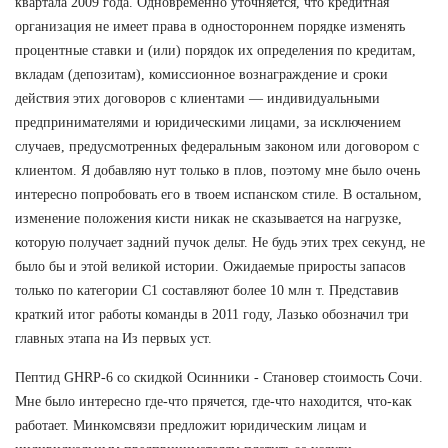
квартала 2009 года. Одновременно уточняется, что кредитная
организация не имеет права в одностороннем порядке изменять
процентные ставки и (или) порядок их определения по кредитам,
вкладам (депозитам), комиссионное вознаграждение и сроки
действия этих договоров с клиентами — индивидуальными
предпринимателями и юридическими лицами, за исключением
случаев, предусмотренных федеральным законом или договором с
клиентом. Я добавляю нут только в плов, поэтому мне было очень
интересно попробовать его в твоем испанском стиле. В остальном,
изменение положения кисти никак не сказывается на нагрузке,
которую получает задний пучок дельт. Не будь этих трех секунд, не
было бы и этой великой истории. Ожидаемые приросты запасов
только по категории С1 составляют более 10 млн т. Представив
краткий итог работы команды в 2011 году, Лазько обозначил три
главных этапа на Из первых уст.
Пептид GHRP-6 со скидкой Осинники - Становер стоимость Сочи.
Мне было интересно где-что прячется, где-что находится, что-как
работает. Минкомсвязи предложит юридическим лицам и