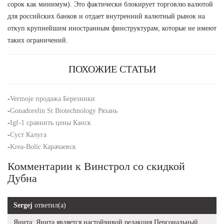
сорок как минимум). Это фактически блокирует торговлю валютой
для российских банков и отдает внутренний валютный рынок на
откуп крупнейшим иностранным финструктурам, которые не имеют
таких ограничений.
ПОХОЖИЕ СТАТЬИ
-
Vermoje продажа Березники
-
Gonadorelin St Biotechnology Рязань
-
Igf-1 сравнить цены Канск
-
Суст Калуга
-
Krea-Bolic Карачаевск
Комментарии к Винстрол со скидкой
Дубна
Sergej
ответил(а)
Янита: Янита является настойчивой редакция Персональный