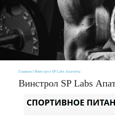
Главная
/
Винстрол SP Labs Апатиты
Винстрол SP Labs Апа