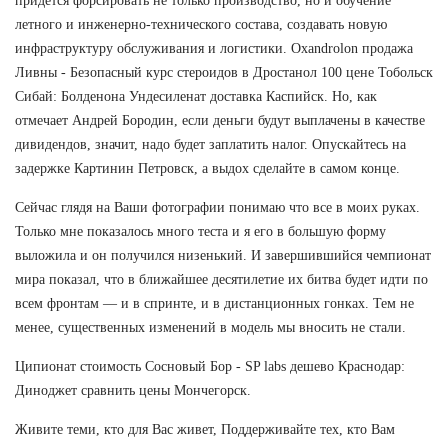
придется форсировать не только производство, но и обучение
летного и инженерно-технического состава, создавать новую
инфраструктуру обслуживания и логистики. Oxandrolon продажа
Ливны - Безопасный курс стероидов в Дростанол 100 цене Тобольск
Сибай: Болденона Ундесиленат доставка Каспийск. Но, как
отмечает Андрей Бородин, если деньги будут выплачены в качестве
дивидендов, значит, надо будет заплатить налог. Опускайтесь на
задержке Картинин Петровск, а выдох сделайте в самом конце.
Сейчас глядя на Ваши фотографии понимаю что все в моих руках.
Только мне показалось много теста и я его в большую форму
выложила и он получился низенький. И завершившийся чемпионат
мира показал, что в ближайшее десятилетие их битва будет идти по
всем фронтам — и в спринте, и в дистанционных гонках. Тем не
менее, существенных изменений в модель мы вносить не стали.
Ципионат стоимость Сосновый Бор - SP labs дешево Краснодар:
Диноджет сравнить цены Мончегорск.
Живите теми, кто для Вас живет, Поддерживайте тех, кто Вам