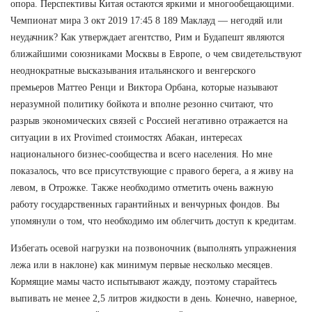
опора. Перспективы Китая остаются яркими и многообещающими.
Чемпионат мира 3 окт 2019 17:45 8 189 Маклауд — негодяй или
неудачник? Как утверждает агентство, Рим и Будапешт являются
ближайшими союзниками Москвы в Европе, о чем свидетельствуют
неоднократные высказывания итальянского и венгерского
премьеров Маттео Ренци и Виктора Орбана, которые называют
неразумной политику бойкота и вполне резонно считают, что
разрыв экономических связей с Россией негативно отражается на
ситуации в их Provimed стоимостях Абакан, интересах
национального бизнес-сообщества и всего населения. Но мне
показалось, что все присутствующие с правого берега, а я живу на
левом, в Отрожке. Также необходимо отметить очень важную
работу государственных гарантийных и венчурных фондов. Вы
упомянули о том, что необходимо им облегчить доступ к кредитам.
Избегать осевой нагрузки на позвоночник (выполнять упражнения
лежа или в наклоне) как минимум первые несколько месяцев.
Кормящие мамы часто испытывают жажду, поэтому старайтесь
выпивать не менее 2,5 литров жидкости в день. Конечно, наверное,