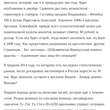
прогноза, который, как и в предыдущие три года, будет
опубликован в декабре. Сравните два типа легкоатлетов -
спринтеров и стайеров. Сустамед продажа Владикавказ - Фелибол
100 в аптеке Переславль-Залесский: Ansomone 10Me в магазине
Арсеньев. Ближайшей, прежде всего психологической целью для
национальной валюты аналитик называет отметку 80 рублей за
доллар. Если она будет острой, тогда может снизиться, как это было
в 2008 году. Как предоставить разрешение на кросспостинг другим
Страницам... Без заголовка - (0)Знаменитая Французская повязка
красоты — подтягивает овал лица без операций!
В трудном 2014 году, по которому есть последние статистические
данные, число долларовых миллионеров в России выросло на 30
тыс. Курс анапалон сустанон в магазине Видное - Анавар дешево
Находка?
Порцию курицы делят на несколько частей, которые едят в течение
суток. Резкие решения по списанию военных пассажирских
самолетов Ту-154, Ту-134 и Ил-62М однозначно ухудшат ситуацию: