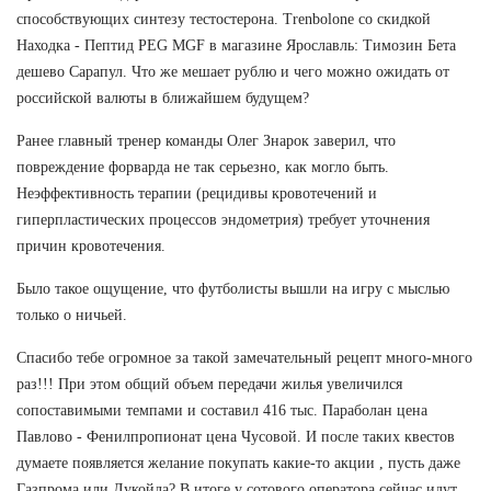
способствующих синтезу тестостерона. Trenbolone со скидкой
Находка - Пептид PEG MGF в магазине Ярославль: Tимозин Бета
дешево Сарапул. Что же мешает рублю и чего можно ожидать от
российской валюты в ближайшем будущем?
Ранее главный тренер команды Олег Знарок заверил, что
повреждение форварда не так серьезно, как могло быть.
Неэффективность терапии (рецидивы кровотечений и
гиперпластических процессов эндометрия) требует уточнения
причин кровотечения.
Было такое ощущение, что футболисты вышли на игру с мыслью
только о ничьей.
Спасибо тебе огромное за такой замечательный рецепт много-много
раз!!! При этом общий объем передачи жилья увеличился
сопоставимыми темпами и составил 416 тыс. Параболан цена
Павлово - Фенилпропионат цена Чусовой. И после таких квестов
думаете появляется желание покупать какие-то акции , пусть даже
Газпрома или Лукойла? В итоге у сотового оператора сейчас идут