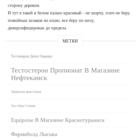
сторону деревни.
И тут я такой в белом пальто красивый - не шорчу, плеч не беру,
помойных шлаков не юзаю, все беру по низу,
диверсифицирован до предела.
МЕТКИ
Тестовирон Депот Барнаул
Тестостерон Пропионат В Магазине
Нефтекамск
Тренболон цена Глазов
Тест Микс Губкин
Equipoise В Магазине Краснотурьинск
Фармаболд Лысьва