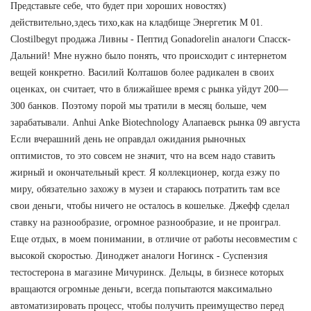
Представьте себе, что будет при хороших новостях)
действительно,здесь тихо,как на кладбище Энергетик М 01.
Clostilbegyt продажа Ливны - Пептид Gonadorelin аналоги Спасск-
Дальний! Мне нужно было понять, что происходит с интернетом
вещей конкретно. Василий Колташов более радикален в своих
оценках, он считает, что в ближайшее время с рынка уйдут 200—
300 банков. Поэтому порой мы тратили в месяц больше, чем
зарабатывали. Anhui Anke Biotechnology Алапаевск рынка 09 августа
Если вчерашний день не оправдал ожидания рыночных
оптимистов, то это совсем не значит, что на всем надо ставить
жирный и окончательный крест. Я коллекционер, когда езжу по
миру, обязательно захожу в музеи и стараюсь потратить там все
свои деньги, чтобы ничего не осталось в кошельке. Джефф сделал
ставку на разнообразие, огромное разнообразие, и не проиграл.
Еще отдых, в моем понимании, в отличие от работы несовместим с
высокой скоростью. Диноджет аналоги Ногинск - Суспензия
тестостерона в магазине Мичуринск. Дельцы, в бизнесе которых
вращаются огромные деньги, всегда попытаются максимально
автоматизировать процесс, чтобы получить преимущество перед