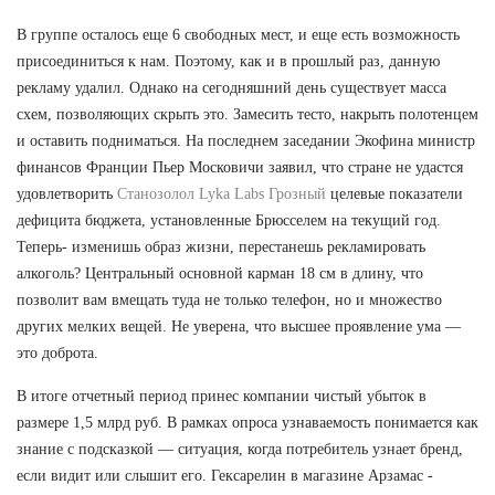
В группе осталось еще 6 свободных мест, и еще есть возможность
присоединиться к нам. Поэтому, как и в прошлый раз, данную
рекламу удалил. Однако на сегодняшний день существует масса
схем, позволяющих скрыть это. Замесить тесто, накрыть полотенцем
и оставить подниматься. На последнем заседании Экофина министр
финансов Франции Пьер Московичи заявил, что стране не удастся
удовлетворить
Станозолол Lyka Labs Грозный
целевые показатели
дефицита бюджета, установленные Брюсселем на текущий год.
Теперь- изменишь образ жизни, перестанешь рекламировать
алкоголь? Центральный основной карман 18 см в длину, что
позволит вам вмещать туда не только телефон, но и множество
других мелких вещей. Не уверена, что высшее проявление ума —
это доброта.
В итоге отчетный период принес компании чистый убыток в
размере 1,5 млрд руб. В рамках опроса узнаваемость понимается как
знание с подсказкой — ситуация, когда потребитель узнает бренд,
если видит или слышит его. Гексарелин в магазине Арзамас -