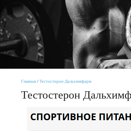
Главная
/
Тестостерон Дальхимфарм
Тестостерон Дальхим