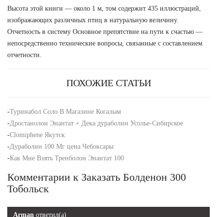
Высота этой книги — около 1 м, том содержит 435 иллюстраций,
изображающих различных птиц в натуральную величину.
Отчетность в систему Основное препятствие на пути к счастью —
непосредственно технические вопросы, связанные с составлением
отчетности.
ПОХОЖИЕ СТАТЬИ
-
Туринабол Соло В Магазине Когалым
-
Дростанолон Энантат + Дека дураболин Усолье-Сибирское
-
Clomiphene Якутск
-
Дураболин 100 Мг цена Чебоксары
-
Как Мне Взять Тренболон Энантат 100
Комментарии к Заказать Болденон 300
Тобольск
Arman
ответил(а)