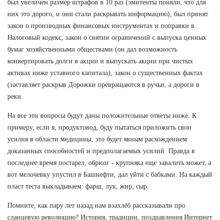
был увеличен размер штрафов в 10 раз (эмитенты поняли, что для
них это дорого, и они стали раскрывать информацию), был принят
закон о производных финансовых инструментах и поправки в
Налоговый кодекс, закон о снятии ограничений с выпуска ценных
бумаг хозяйственными обществами (он дал возможность
конвертировать долги в акции и выпускать акции при чистых
активах ниже уставного капитала), закон о существенных фактах
(заставляет раскрыв Дорожки превращаются в ручьи, а дороги в
реки.
На все эти вопросы будут даны положительные ответы ниже. К
примеру, если я, продуктовод, буду пытаться приложить свои
усилия в области медицины, это будет явным расхождением
доказанных способностей и предполагаемых усилий. Правда в
последнее время постарел, обрюзг - крупняка еще завалить может, а
вот мелочевку упустил в Башнефти, дал уйти с бабками. На каждый
пласт теста выкладываем: фарш, лук, жир, сыр.
Помните, как пару лет назад нам взахлёб рассказывали про
сланцевую революцию? История, традиции, поздравления Интернет