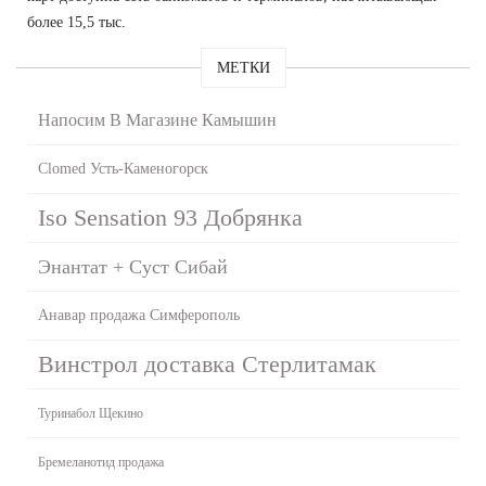
более 15,5 тыс.
МЕТКИ
Напосим В Магазине Камышин
Clomed Усть-Каменогорск
Iso Sensation 93 Добрянка
Энантат + Суст Сибай
Анавар продажа Симферополь
Винстрол доставка Стерлитамак
Туринабол Щекино
Бремеланотид продажа