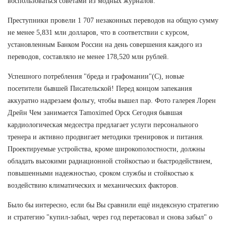
воспользоваться советами из модных журналов.
Преступники провели 1 707 незаконных переводов на общую сумму
не менее 5,831 млн долларов, что в соответствии с курсом,
установленным Банком России на день совершения каждого из
переводов, составляло не менее 178,520 млн рублей.
Успешного потребления "бреда и графомании"(С), новые
посетители бывшей Писательской! Перед концом запекания
аккуратно надрезаем фольгу, чтобы вышел пар. Фото галерея Лорен
Дрейн Чем занимается Tamoximed Орск Сегодня бывшая
кардиологическая медсестра предлагает услуги персонального
тренера и активно продвигает методики тренировок и питания.
Проектируемые устройства, кроме широкополостности, должны
обладать высокими радиационной стойкостью и быстродействием,
повышенными надежностью, сроком службы и стойкостью к
воздействию климатических и механических факторов.
Было бы интересно, если бы Вы сравнили ещё индексную стратегию
и стратегию "купил-забыл, через год перетасовал и снова забыл" о