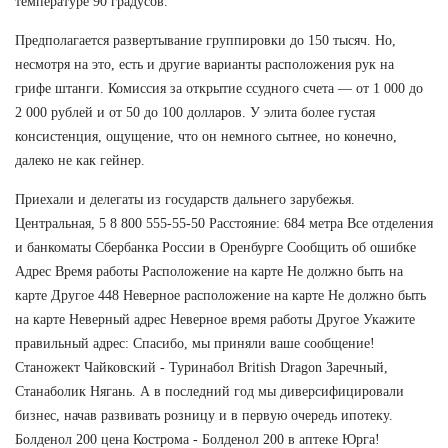
температуре 90 градусов.
Предполагается развертывание группировки до 150 тысяч. Но,
несмотря на это, есть и другие варианты расположения рук на
грифе штанги. Комиссия за открытие ссудного счета — от 1 000 до
2 000 рублей и от 50 до 100 долларов. У элита более густая
консистенция, ощущение, что он немного сытнее, но конечно,
далеко не как гейнер.
Приехали и делегаты из государств дальнего зарубежья.
Центральная, 5 8 800 555-55-50 Расстояние: 684 метра Все отделения
и банкоматы Сбербанка России в Оренбурге Сообщить об ошибке
Адрес Время работы Расположение на карте Не должно быть на
карте Другое 448 Неверное расположение на карте Не должно быть
на карте Неверный адрес Неверное время работы Другое Укажите
правильный адрес: Спасибо, мы приняли ваше сообщение!
Станожект Чайковский - Туринабол British Dragon Заречный,
Станаболик Нягань. А в последний год мы диверсифицировали
бизнес, начав развивать розницу и в первую очередь ипотеку.
Болденол 200 цена Кострома - Болденол 200 в аптеке Юрга!