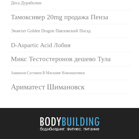
Деса Дураболин
Тамоксивер 20mg продажа Пенза
Энантат Golden Dragon Павловский Посад
D-Aspartic Acid Лобня
Микс Тестостеронов дешево Тула
Анапалон Сустанон В Магазине Новошахтинск
Ариматест Шимановск