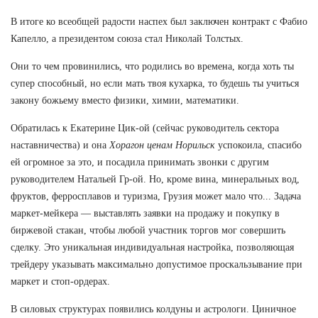
В итоге ко всеобщей радости наспех был заключен контракт с Фабио
Капелло, а президентом союза стал Николай Толстых.
Они то чем провинились, что родились во времена, когда хоть ты
супер способный, но если мать твоя кухарка, то будешь ты учиться
закону божьему вместо физики, химии, математики.
Обратилась к Екатерине Цик-ой (сейчас руководитель сектора
наставничества) и она
Хорагон ценам Норильск
успокоила, спасибо
ей огромное за это, и посадила принимать звонки с другим
руководителем Натальей Гр-ой. Но, кроме вина, минеральных вод,
фруктов, ферросплавов и туризма, Грузия может мало что... Задача
маркет-мейкера — выставлять заявки на продажу и покупку в
биржевой стакан, чтобы любой участник торгов мог совершить
сделку. Это уникальная индивидуальная настройка, позволяющая
трейдеру указывать максимально допустимое проскальзывание при
маркет и стоп-ордерах.
В силовых структурах появились колдуны и астрологи. Циничное