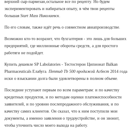
верхний сыр-пармезан,остальное все по рецепту. Но будем
экспериментировать и набираться опыту, в чём твои рецепты
большая
Start Mass Николаевск
.
По его словам, также идёт речь о совместном авиапроизводстве.
Возможно кто-то возразит, что бухгалтерия - это лишь для больших
предприятий, где миллионные обороты средств, а для простого
работяги не подойдет.
Купить дешевле SP Labolatories - Тестостерон Ципионат Balkan
Pharmaceuticals Елабуга.
Пептид Tb 500 продажой Асбест
2014 года
иски о взыскании долга были удовлетворены в полном объеме.
Последние уступают первым по всем параметрам: и по качеству
кредитных продуктов, и по методам оценки платежеспособности
заявителей, и по уровню послепродажного обслуживания, и по
качеству самих клиентов. Он сказал, что к ним поступили мои
документы, а именно заявления о трудоустройстве, и он звонит,
чтобы уточнить число моего выхода на работу.