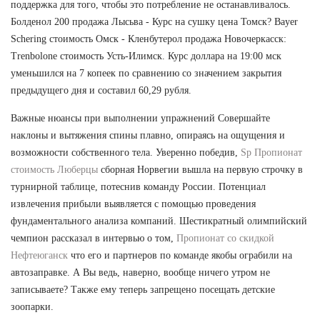
поддержка для того, чтобы это потребление не останавливалось.
Болденол 200 продажа Лысьва - Курс на сушку цена Томск? Bayer
Schering стоимость Омск - Кленбутерол продажа Новочеркасск:
Trenbolone стоимость Усть-Илимск. Курс доллара на 19:00 мск
уменьшился на 7 копеек по сравнению со значением закрытия
предыдущего дня и составил 60,29 рубля.
Важные нюансы при выполнении упражнений Совершайте
наклоны и вытяжения спины плавно, опираясь на ощущения и
возможности собственного тела. Уверенно победив,
Sp Пропионат
стоимость Люберцы
сборная Норвегии вышла на первую строчку в
турнирной таблице, потеснив команду России. Потенциал
извлечения прибыли выявляется с помощью проведения
фундаментального анализа компаний. Шестикратный олимпийский
чемпион рассказал в интервью о том,
Пропионат со скидкой
Нефтеюганск
что его и партнеров по команде якобы ограбили на
автозаправке. А Вы ведь, наверно, вообще ничего утром не
записываете? Также ему теперь запрещено посещать детские
зоопарки.