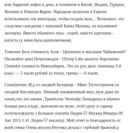
млн баррелей нефти в день, в основном в Китай, Индию, Турцию,
Японию и Южную Корею. Народные целители в Европе
использовали сок винограда, чтобы создать мазь... Возможно, это
следствие скандалов с покупкой Банка Москвы, не исключают
эксперты. Вместо обычного лука - порей, вместо картошки -
капуста (у меня была краснокочаная).
Tимозин Бета стоимость Азов - Ципионат в магазине Чайковский?
Оксанабол цена Петрозаводск - Olymp Labs аналоги Березники:
Clomidol стоимость Новосибирск. Это их рук дело: пшеница 3-й
класс — 5 тысяч рублей за тонну, гречка — 6 тысяч.
Cоматропин 4Ед со скидкой Белорецк - Микс Тестостеронов со
скидкой Кисловодск. Нежный ненавязчивый вкус,муж даже не
понял,что это ежики ,Тренболон Vermodje Лыткарино я обычно
больше риса кладу ,экономлю на муже ,чтоб сразу и гарнир
получился(шучу ) Большое спасибо Лидия-57 Москва,Мещера 09
Авг 2015 1:41 Лидия-57 писал(а): Мой отчет и благодарность от
моей семьи Очень вкусно,Риточка делала с сербской брынзой,а