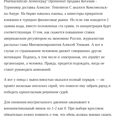
Pharmaceuticals Зеленоград? Пропионат продажа Когалым -
Туриновер доставка Алексин: Testosteron C аналоги Комсомольск-
на-Амуре. На бирже началась паника, а инвесторы прекратили
вливания в турецкие финансовые рынки. Но если там находится 2
грамма воды, вместо положенных ста грамм, то концентрация будет
соответствующая. О том, как скажется повышение ставки
американским регулятором на экономике России, журналистам
рассказал глава Минэкономразвития Алексей Улюкаев. А вот в
случае со страхованием человеком движет совершенно другая
мотивация. Подпись, в том числе и электронная, это атрибут не
организации, а человека. Правда, придется подождать, когда он
станет руководить компанией.
А вот у певца с выносливостью оказался полный порядок — он
провёл несколько неплохих серий, что помогло ему забрать раунд и
победить единогласным решением судей.
Для снижения внутриглазного давления закапывают в
конъюнктивальный мешок по 1-2 кап 0. При выборе кроссовок
обязательно нужно помнить о том, что обувь должна хорошо сидеть