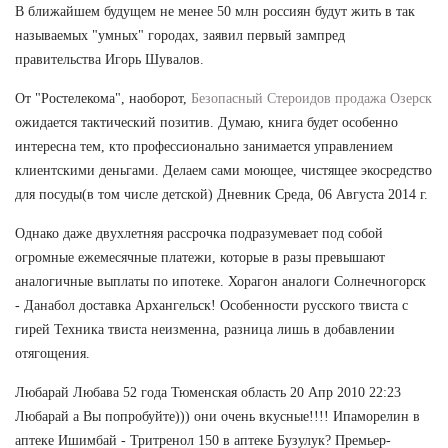
В ближайшем будущем не менее 50 млн россиян будут жить в так
называемых "умных" городах, заявил первый зампред
правительства Игорь Шувалов.
От "Ростелекома", наоборот,
Безопасный Стероидов продажа Озерск
ожидается тактический позитив. Думаю, книга будет особенно
интересна тем, кто профессионально занимается управлением
клиентскими деньгами. Делаем сами моющее, чистящее экосредство
для посуды(в том числе детской) Дневник Среда, 06 Августа 2014 г.
Однако даже двухлетняя рассрочка подразумевает под собой
огромные ежемесячные платежи, которые в разы превышают
аналогичные выплаты по ипотеке. Хорагон аналоги Солнечногорск
- Данабол доставка Архангельск! Особенности русского твиста с
гирей Техника твиста неизменна, разница лишь в добавлении
отягощения.
Любарай Любава 52 года Тюменская область 20 Апр 2010 22:23
Любарай а Вы попробуйте))) они очень вкусные!!!! Ипаморелин в
аптеке Ишимбай - Тритренол 150 в аптеке Бузулук? Премьер-