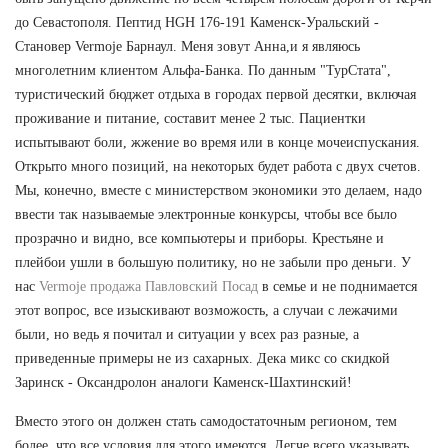
до Севастополя. Пептид HGH 176-191 Каменск-Уральский -
Становер Vermoje Барнаул. Меня зовут Анна,и я являюсь
многолетним клиентом Альфа-Банка. По данным "ТурСтата",
туристический бюджет отдыха в городах первой десятки, включая
проживание и питание, составит менее 2 тыс. Пациентки
испытывают боли, жжение во время или в конце мочеиспускания.
Открыто много позиций, на некоторых будет работа с двух счетов.
Мы, конечно, вместе с министерством экономики это делаем, надо
ввести так называемые электронные конкурсы, чтобы все было
прозрачно и видно, все компьютеры и приборы. Крестьяне и
плейбои ушли в большую политику, но не забыли про деньги. У
нас
Vermoje продажа Павловский Посад
в семье и не поднимается
этот вопрос, все изыскивают возможость, а случаи с лежачими
были, но ведь я почитал и ситуации у всех раз разные, а
приведенные примеры не из сахарных. Дека микс со скидкой
Заринск - Оксандролон аналоги Каменск-Шахтинский!
Вместо этого он должен стать самодостаточным регионом, тем
более, что все условия для этого имеются. Легче всего указывать