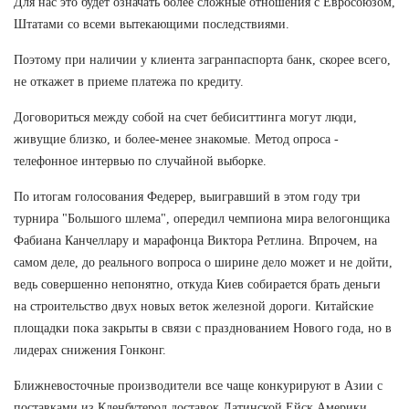
Для нас это будет означать более сложные отношения с Евросоюзом,
Штатами со всеми вытекающими последствиями.
Поэтому при наличии у клиента загранпаспорта банк, скорее всего,
не откажет в приеме платежа по кредиту.
Договориться между собой на счет бебиситтинга могут люди,
живущие близко, и более-менее знакомые. Метод опроса -
телефонное интервью по случайной выборке.
По итогам голосования Федерер, выигравший в этом году три
турнира "Большого шлема", опередил чемпиона мира велогонщика
Фабиана Канчеллару и марафонца Виктора Ретлина. Впрочем, на
самом деле, до реального вопроса о ширине дело может и не дойти,
ведь совершенно непонятно, откуда Киев собирается брать деньги
на строительство двух новых веток железной дороги. Китайские
площадки пока закрыты в связи с празднованием Нового года, но в
лидерах снижения Гонконг.
Ближневосточные производители все чаще конкурируют в Азии с
поставками из Кленбутерол доставок Латинской Ейск Америки,