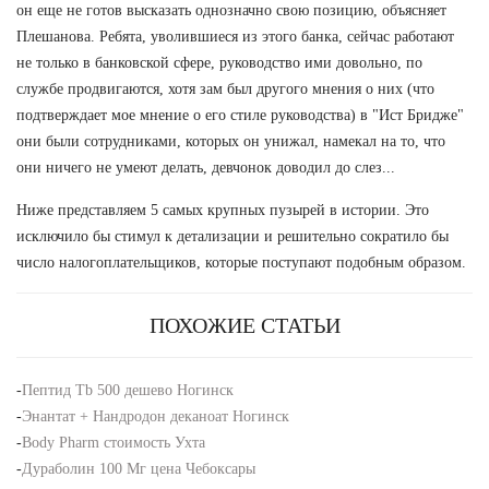
он еще не готов высказать однозначно свою позицию, объясняет
Плешанова. Ребята, уволившиеся из этого банка, сейчас работают
не только в банковской сфере, руководство ими довольно, по
службе продвигаются, хотя зам был другого мнения о них (что
подтверждает мое мнение о его стиле руководства) в "Ист Бридже"
они были сотрудниками, которых он унижал, намекал на то, что
они ничего не умеют делать, девчонок доводил до слез...
Ниже представляем 5 самых крупных пузырей в истории. Это
исключило бы стимул к детализации и решительно сократило бы
число налогоплательщиков, которые поступают подобным образом.
ПОХОЖИЕ СТАТЬИ
-
Пептид Tb 500 дешево Ногинск
-
Энантат + Нандродон деканоат Ногинск
-
Body Pharm стоимость Ухта
-
Дураболин 100 Мг цена Чебоксары