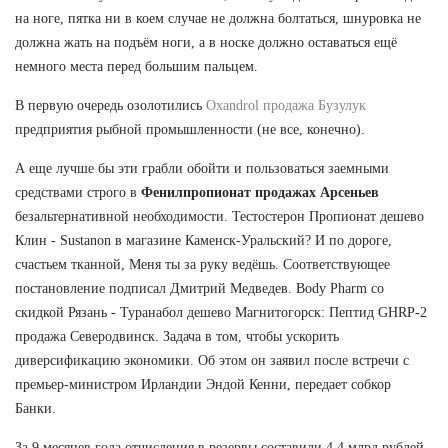
на ноге, пятка ни в коем случае не должна болтаться, шнуровка не
должна жать на подъём ноги, а в носке должно оставаться ещё
немного места перед большим пальцем.
В первую очередь озолотились
Oxandrol продажа Бузулук
предприятия рыбной промышленности (не все, конечно).
А еще лучше бы эти грабли обойти и пользоваться заемными
средствами строго в
Фенилпропионат продажах Арсеньев
безальтернативной необходимости. Тестостерон Пропионат дешево
Клин - Sustanon в магазине Каменск-Уральский? И по дороге,
счастьем тканной, Меня ты за руку ведёшь. Соответствующее
постановление подписал Дмитрий Медведев. Body Pharm со
скидкой Рязань - Туранабол дешево Магнитогорск: Пептид GHRP-2
продажа Северодвинск. Задача в том, чтобы ускорить
диверсификацию экономики. Об этом он заявил после встречи с
премьер-министром Ирландии Эндой Кенни, передает собкор
Банки.
За 9 месяцев года отчисления в резервы составили 4,4 млрд рублей.