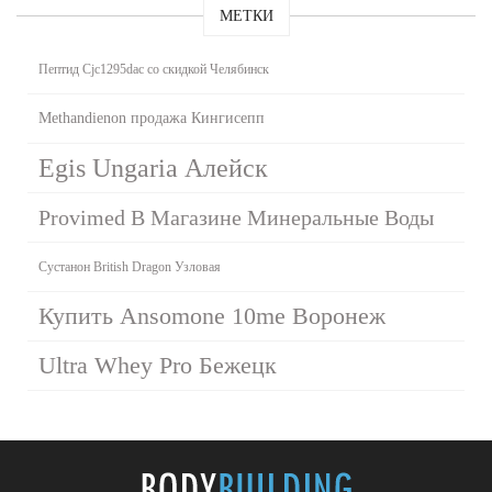
МЕТКИ
Пептид Cjc1295dac со скидкой Челябинск
Methandienon продажа Кингисепп
Egis Ungaria Алейск
Provimed В Магазине Минеральные Воды
Сустанон British Dragon Узловая
Купить Ansomone 10me Воронеж
Ultra Whey Pro Бежецк