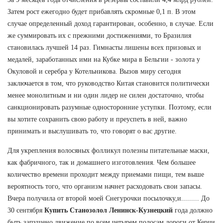
Затем рост ежегодно будет прибавлять скромные 0,1 п. В этом
случае определенный доход гарантирован, особенно, в случае. Если
же суммировать их с прежними достижениями, то Бразилия
становилась лучшей 14 раз. Гимнасты лишены всех призовых и
медалей, заработанных ими на Кубке мира в Бельгии - золота у
Окуловой и серебра у Котельникова. Вызов миру сегодня
заключается в том, что руководство Китая становится политически
менее монолитным и ни один лидер не силен достаточно, чтобы
санкционировать разумные односторонние уступки. Поэтому, если
вы хотите сохранить свою работу и преуспеть в ней, важно
принимать и выслушивать то, что говорят о вас другие.
Для укрепления волосяных фолликул полезны питательные маски,
как фабричного, так и домашнего изготовления. Чем большее
количество времени проходит между приемами пищи, тем выше
вероятность того, что организм начнет расходовать свои запасы.
Вчера получила от второй моей Снегурочки посылочку,и......... До
30 сентября
Купить Станозолол Ленинск-Кузнецкий
года должно
быть запущено движение по всем четырем полосам дороги от Керчи