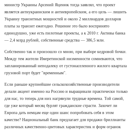
министр Украины Арсений Яценюк тогда заявлял, что проект
является антиукраинским и антиевропейским, а его цель — лишить
Украину транзитных мощностей и около 2 миллиардов долларов
платы за транзит ежегодно. Решение это было воспринято
единодушно, уже есть пилотные проекты, а к 2010 г. Активы банка
— 2,4 млрд рублей, собственные средства — 386,5 млн.
Собственно так и произошло со мною, при выборе кедровой бочки.
Между тем жители Имеретинской низменности сомневаются, что
запланированный неподалеку от густонаселенного жилого квартала
грузовой порт будет "временным".
Если раньше крупнейшие сельскохозяйственные производители
делали акцент именно на Россию и выращивали практически только
для нас, то теперь для них нагрянули трудные времена. Той самой,
где уже который месяц бурлят гражданские страсти. Захочет ли
Европа дать немцам еще один шанс попробовать себя в этом
качестве? Национальный банк предлагает для продажи бриллианты
различных качественно-цветовых характеристик и форм огранок