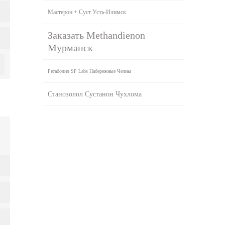
Мастерон + Суст Усть-Илимск
Заказать Methandienon
Мурманск
Ретаболил SP Labs Набережные Челны
Станозолол Сустанон Чухлома