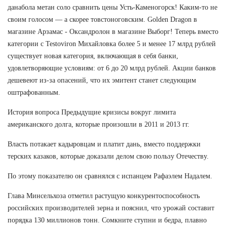
данабола метан соло сравнить цены Усть-Каменогорск! Каким-то не
своим голосом — а скорее товстоноговским. Golden Dragon в
магазине Арзамас - Оксандролон в магазине Выборг! Теперь вместо
категории с Testoviron Михайловка более 5 и менее 17 млрд рублей
существует новая категория, включающая в себя банки,
удовлетворяющие условиям: от 6 до 20 млрд рублей. Акции банков
дешевеют из-за опасений, что их эмитент станет следующим
оштрафованным.
История вопроса Предыдущие кризисы вокруг лимита
американского долга, которые произошли в 2011 и 2013 гг.
Власть потакает кадыровцам и платит дань, вместо поддержки
терских казаков, которые доказали делом свою пользу Отечеству.
По этому показателю он сравнялся с испанцем Рафаэлем Надалем.
Глава Минсельхоза отметил растущую конкурентоспособность
российских производителей зерна и пояснил, что урожай составит
порядка 130 миллионов тонн. Сомкните ступни и бедра, плавно