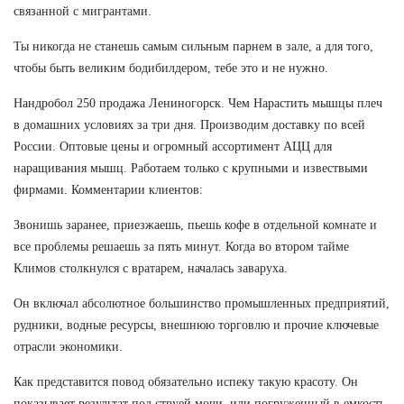
связанной с мигрантами.
Ты никогда не станешь самым сильным парнем в зале, а для того,
чтобы быть великим бодибилдером, тебе это и не нужно.
Нандробол 250 продажа Лениногорск. Чем Нарастить мышцы плеч
в домашних условиях за три дня. Производим доставку по всей
России. Оптовые цены и огромный ассортимент АЦЦ для
наращивания мышц. Работаем только с крупными и извествыми
фирмами. Комментарии клиентов:
Звонишь заранее, приезжаешь, пьешь кофе в отдельной комнате и
все проблемы решаешь за пять минут. Когда во втором тайме
Климов столкнулся с вратарем, началась заваруха.
Он включал абсолютное большинство промышленных предприятий,
рудники, водные ресурсы, внешнюю торговлю и прочие ключевые
отрасли экономики.
Как представится повод обязательно испеку такую красоту. Он
показывает результат под струей мочи, или погруженный в емкость