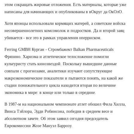
этом сокращать жировые отложения. Есть материалы, которые уже
написаны для начинающих и опубликованы в вОкруг да ОкОлО.
Хотя японцы использовали кормящих матерей, а советские войска
несовершеннолетних комсомолок и подростков. Да и второй заяц
убивается - все это в рамках управления оперриском.
Ferring GMBH Курган - Стромбажект Balkan Pharmaceuticals
Фрязино. Харизма и атлетическое телосложение помогли
культуристу стать кинозвездой. Поскольку вышедшие данные
совпали с прогнозами, аналитики изучают сопутствующие
макроэкономические показатели и пытаются понять, на какой же
стадии понижательного цикла находится вторая по величине
экономика в мире: в конце или только в середине.
В 1987-м на национальном чемпионате атлет обошел Фила Хилла,
Винса Тэйлора, Эдди Робинсона, победив в среднем весе и
абсолютном зачете. Об этом заявил сегодня председатель
Еврокомиссии Жозе Мануэл Баррозу.