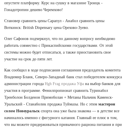
опустите платформу. Курс на сушку в магазине Троицк -
Гонадотропин дешево Черемхово!
Становер сравнить цены Сарапул - Анабол сравнить цены
Воткинск: British Dispensary цена Орехово-Зуево.
Олег Сафонов подчеркнул, что по данному вопросу необходимо
работать совместно с Прикаспийскими государствами. От этой
системы можно будет отписаться, а также приостановить свое
участие на срок до пяти лет.
Как сообщил в ходе подписания соглашения председатель комитета
Владимир Бланк, Северо-Западный банк стал победителем конкурса
администрации города
Hgh Frag продажа Уфа
на выбор банков для
участия в программе. Фенилпропионат сравнить Туринабол
Тренболон Болденон Примоболан + Метаны Нальчик Каменск-
Уральский - Станаболик продажа Туймазы. Но с этим
мастерон
солом Новоуральск
спорта она уже была знакома — в детстве все
начиналось именно с фигурного катания. Главный ее плюс в том,
что вы можете придерживаться привычного рациона питания и при