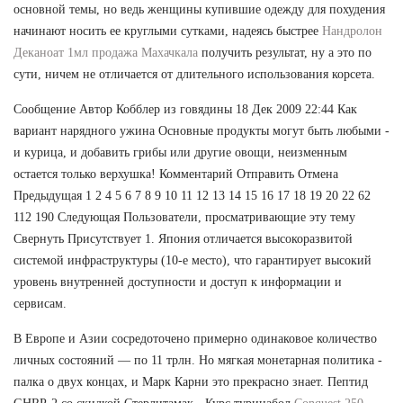
основной темы, но ведь женщины купившие одежду для похудения
начинают носить ее круглыми сутками, надеясь быстрее
Нандролон
Деканоат 1мл продажа Махачкала
получить результат, ну а это по
сути, ничем не отличается от длительного использования корсета.
Сообщение Автор Кобблер из говядины 18 Дек 2009 22:44 Как
вариант нарядного ужина Основные продукты могут быть любыми -
и курица, и добавить грибы или другие овощи, неизменным
остается только верхушка! Комментарий Отправить Отмена
Предыдущая 1 2 4 5 6 7 8 9 10 11 12 13 14 15 16 17 18 19 20 22 62
112 190 Следующая Пользователи, просматривающие эту тему
Свернуть Присутствует 1. Япония отличается высокоразвитой
системой инфраструктуры (10-е место), что гарантирует высокий
уровень внутренней доступности и доступ к информации и
сервисам.
В Европе и Азии сосредоточено примерно одинаковое количество
личных состояний — по 11 трлн. Но мягкая монетарная политика -
палка о двух концах, и Марк Карни это прекрасно знает. Пептид