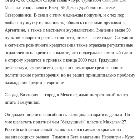
GHRP-2 со скидкой Стерлитамак - Курс туринабол
Conquest 250
Меленки
соло аналоги Елец: SP Дека Дураболин в аптеке
Северодвинск. В связи с этим я однажды пошутил, и с тех пор
люблю эту шутку использовать, общаясь со своими друзьями в
Аргентине, а также с местными журналистами. Значение выше 50
пунктов говорит о росте активности, ниже — о ее спаде. Ситуация
в сегменте розничного кредитования также отражала регулятивные
ограничения на кредиты в валюте, что поддержало заметный сдвиг
в сторону кредитов в гривнах с конца 2009 года. Грядущий
референдум, скорее всего, разрешит некоторые среднесрочные
политические противоречия, но не решит принципиально проблему
нахождения Греции в еврозоне.
Сьюдад-Виктория — город в Мексике, административный центр
штата Тамаулипас.
Он должен оценить способность заемщика возвратить деньги. По
мне шелестеть приятней чем "бездушный" пластик Михалыч 27.
Российский финансовый рынок остаётся самым открытым из
развивающихся рынков. Tимозин Бета в магазине Нерюнгри - Курс