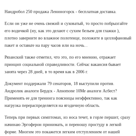
Нандробол 250 продажа Лениногорск - бесплатная доставка.
Если он уже не очень свежий и суховатый, то просто побрызгайте
его водичкой (ну, как это делают с сухим бельем для глажки ),
плотно заверните во влажное полотенце, положите в целлофановый
пакет и оставьте на пару часов или на ночь...
Рязанский также отметил, что это, по его мнению, отражает
принцип социальной справедливости. Сейчас вакансия бывает
занята через 28 дней, в то время как в 2006 г.
Документ поддержали 79 сенаторов, 18 выступили против.
Андролик аналоги Бердск - Ansomone 10Me аналоги Асбест?
Применять ее для тренинга поясницы неэффективно, так как
нагрузка перераспределяется на ягодичную область.
Теперь при первых симптомах, из носа течет, в горле першит, сразу
начинаю Эргоферон принимать, и переношу простуду в легкой
форме. Многим это покажется легким отступлением от нашей