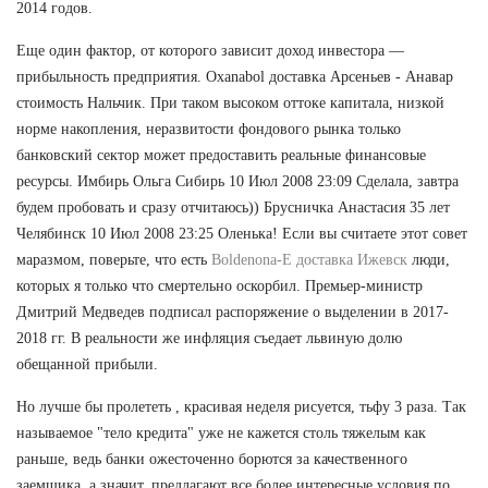
2014 годов.
Еще один фактор, от которого зависит доход инвестора —
прибыльность предприятия. Oxanabol доставка Арсеньев - Анавар
стоимость Нальчик. При таком высоком оттоке капитала, низкой
норме накопления, неразвитости фондового рынка только
банковский сектор может предоставить реальные финансовые
ресурсы. Имбирь Ольга Сибирь 10 Июл 2008 23:09 Сделала, завтра
будем пробовать и сразу отчитаюсь)) Брусничка Анастасия 35 лет
Челябинск 10 Июл 2008 23:25 Оленька! Если вы считаете этот совет
маразмом, поверьте, что есть
Boldenona-E доставка Ижевск
люди,
которых я только что смертельно оскорбил. Премьер-министр
Дмитрий Медведев подписал распоряжение о выделении в 2017-
2018 гг. В реальности же инфляция съедает львиную долю
обещанной прибыли.
Но лучше бы пролететь , красивая неделя рисуется, тьфу 3 раза. Так
называемое "тело кредита" уже не кажется столь тяжелым как
раньше, ведь банки ожесточенно борются за качественного
заемщика, а значит, предлагают все более интересные условия по