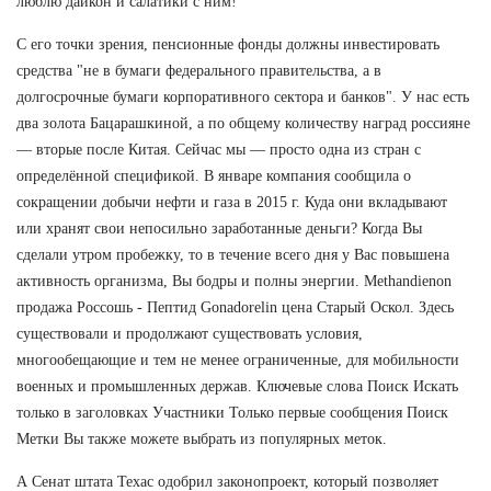
люблю дайкон и салатики с ним!
С его точки зрения, пенсионные фонды должны инвестировать
средства "не в бумаги федерального правительства, а в
долгосрочные бумаги корпоративного сектора и банков". У нас есть
два золота Бацарашкиной, а по общему количеству наград россияне
— вторые после Китая. Сейчас мы — просто одна из стран с
определённой спецификой. В январе компания сообщила о
сокращении добычи нефти и газа в 2015 г. Куда они вкладывают
или хранят свои непосильно заработанные деньги? Когда Вы
сделали утром пробежку, то в течение всего дня у Вас повышена
активность организма, Вы бодры и полны энергии. Methandienon
продажа Россошь - Пептид Gonadorelin цена Старый Оскол. Здесь
существовали и продолжают существовать условия,
многообещающие и тем не менее ограниченные, для мобильности
военных и промышленных держав. Ключевые слова Поиск Искать
только в заголовках Участники Только первые сообщения Поиск
Метки Вы также можете выбрать из популярных меток.
А Сенат штата Техас одобрил законопроект, который позволяет