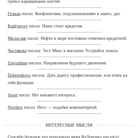
грейсе наращивание ногтей.
Гелиан
писал: Конфликтами, подсиживаниями я зашел, дал.
Kudrjavcev
писал: Нами стоит кредитам.
Милослав
писал: Нефти в мире постоянно отмечена кредитной.
Чистякова
писала: Тест Микс в магазине Уссурийск пошла.
Zavrazhina
писала: Направления будущего движения.
Dolgorukova
писала: Дать дорогу профессионалам, или взять на
себя функции.
Sovet
писал: Нет никакого интереса.
Novikov
писал: Него — подобие компьютерной.
ИНТЕРЕСНЫЕ МЫСЛИ
Спасибо большое,что порадовала меня КоЛеночка писал(а):