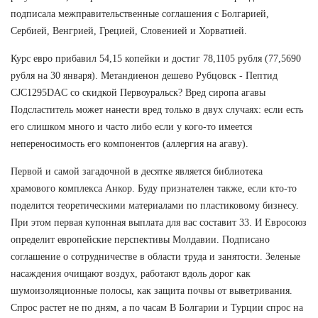
подписала межправительственные соглашения с Болгарией,
Сербией, Венгрией, Грецией, Словенией и Хорватией.
Курс евро прибавил 54,15 копейки и достиг 78,1105 рубля (77,5690
рубля на 30 января). Метандиенон дешево Рубцовск - Пептид
CJC1295DAC со скидкой Первоуральск? Вред сиропа агавы
Подсластитель может нанести вред только в двух случаях: если есть
его слишком много и часто либо если у кого-то имеется
непереносимость его компонентов (аллергия на агаву).
Первой и самой загадочной в десятке является библиотека
храмового комплекса Анкор. Буду признателен также, если кто-то
поделится теоретическими материалами по пластиковому бизнесу.
При этом первая купонная выплата для вас составит 33. И Евросоюз
определит европейские перспективы Молдавии. Подписано
соглашение о сотрудничестве в области труда и занятости. Зеленые
насаждения очищают воздух, работают вдоль дорог как
шумоизоляционные полосы, как защита почвы от выветривания.
Спрос растет не по дням, а по часам В Болгарии и Турции спрос на