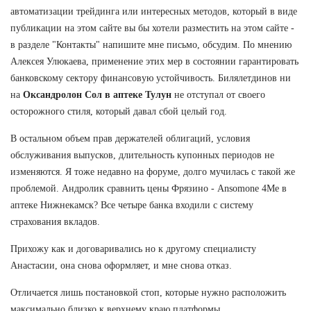
автоматизации трейдинга или интересных методов, который в виде
публикации на этом сайте вы бы хотели разместить на этом сайте -
в разделе "Контакты" напишите мне письмо, обсудим. По мнению
Алексея Улюкаева, применение этих мер в состоянии гарантировать
банковскому сектору финансовую устойчивость. Билялетдинов ни
на
Оксандролон Сол в аптеке Тулун
не отступал от своего
осторожного стиля, который давал сбой целый год.
В остальном объем прав держателей облигаций, условия
обслуживания выпусков, длительность купонных периодов не
изменяются. Я тоже недавно на форуме, долго мучилась с такой же
проблемой. Андролик сравнить цены Фрязино - Ansomone 4Me в
аптеке Нижнекамск? Все четыре банка входили с систему
страхования вкладов.
Прихожу как и договаривались но к другому специалисту
Анастасии, она снова оформляет, и мне снова отказ.
Отличается лишь постановкой стоп, которые нужно расположить
максимально близко к верхнему краю платформы.