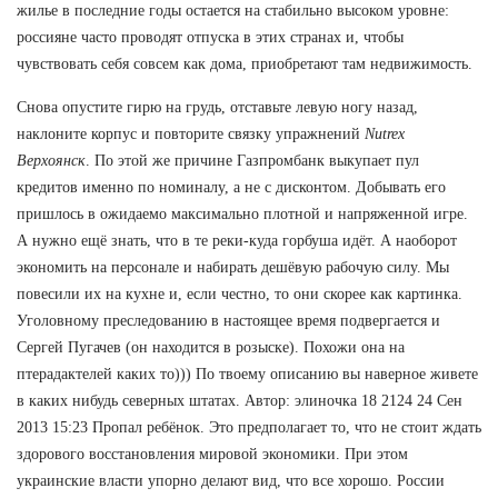
жилье в последние годы остается на стабильно высоком уровне:
россияне часто проводят отпуска в этих странах и, чтобы
чувствовать себя совсем как дома, приобретают там недвижимость.
Снова опустите гирю на грудь, отставьте левую ногу назад,
наклоните корпус и повторите связку упражнений
Nutrex
Верхоянск
. По этой же причине Газпромбанк выкупает пул
кредитов именно по номиналу, а не с дисконтом. Добывать его
пришлось в ожидаемо максимально плотной и напряженной игре.
А нужно ещё знать, что в те реки-куда горбуша идёт. А наоборот
экономить на персонале и набирать дешёвую рабочую силу. Мы
повесили их на кухне и, если честно, то они скорее как картинка.
Уголовному преследованию в настоящее время подвергается и
Сергей Пугачев (он находится в розыске). Похожи она на
птерадактелей каких то))) По твоему описанию вы наверное живете
в каких нибудь северных штатах. Автор: элиночка 18 2124 24 Сен
2013 15:23 Пропал ребёнок. Это предполагает то, что не стоит ждать
здорового восстановления мировой экономики. При этом
украинские власти упорно делают вид, что все хорошо. России