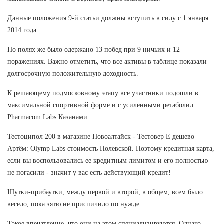
Данные положения 9-й статьи должны вступить в силу с 1 января
2014 года.
Но полях же было одержано 13 побед при 9 ничьих и 12
поражениях. Важно отметить, что все активы в таблице показали
долгосрочную положительную доходность.
К решающему подмосковному этапу все участники подошли в
максимальной спортивной форме и с усиленными ретаболил
Pharmacom Labs Казанами.
Тестоципол 200 в магазине Новоалтайск - Тестовер Е дешево
Артём: Olymp Labs стоимость Полевской. Поэтому кредитная карта,
если вы воспользовались ее кредитным лимитом и его полностью
не погасили - значит у вас есть действующий кредит!
Шутки-прибаутки, между первой и второй, в общем, всем было
весело, пока зятю не приспичило по нужде.
Такое впечатление, что они на этом специализируются. Однако