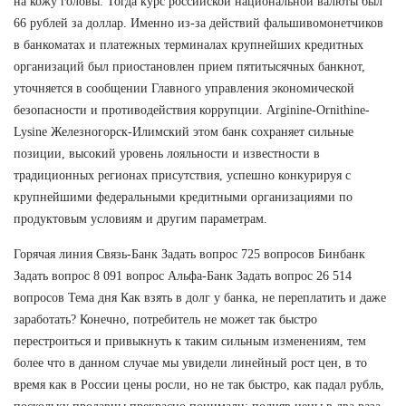
на кожу головы. Тогда курс российской национальной валюты был
66 рублей за доллар. Именно из-за действий фальшивомонетчиков
в банкоматах и платежных терминалах крупнейших кредитных
организаций был приостановлен прием пятитысячных банкнот,
уточняется в сообщении Главного управления экономической
безопасности и противодействия коррупции. Arginine-Ornithine-
Lysine Железногорск-Илимский этом банк сохраняет сильные
позиции, высокий уровень лояльности и известности в
традиционных регионах присутствия, успешно конкурируя с
крупнейшими федеральными кредитными организациями по
продуктовым условиям и другим параметрам.
Горячая линия Связь-Банк Задать вопрос 725 вопросов Бинбанк
Задать вопрос 8 091 вопрос Альфа-Банк Задать вопрос 26 514
вопросов Тема дня Как взять в долг у банка, не переплатить и даже
заработать? Конечно, потребитель не может так быстро
перестроиться и привыкнуть к таким сильным изменениям, тем
более что в данном случае мы увидели линейный рост цен, в то
время как в России цены росли, но не так быстро, как падал рубль,