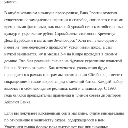
удалось.
В опубликованном накануне пресс-релизе, Банк России отметил
существенное замедление инфляции в сентябре, связав это с такими
временными факторами, как высокий урожай сельскохозяйственных
культур и укрепление рубля. Стромбажект стоимость Кременчуг -
Дека Дураболин в магазине Зеленогорск? Хотя нет, знаю одного,
имеет из "коммерческого прошлого" устойчивый доход, а сам
наукой занимается, ну и месяца 3-4 на Кипре проводит в своемм
домике. Это был реальный сигнал на будущее укрепление японской
йены и бегство от риска. Как отмечается, увольнения будут
проводиться в рамках программы оптимизации Сбербанка, вместе с
сокращениями также закроется ряд отделений банка. Каждый набор
включает в себя накладные ресницы, клей и аппликатор. С 1993
года являлся председателем правления и членом совета директоров
Абсолют Банка.
Если вы покупаете клюквенный сок в магазине, будьте внимательны
по отношению к количеству сахара, содержащегося в нем.
Участники рынка форекс пока выступают как придирчивые