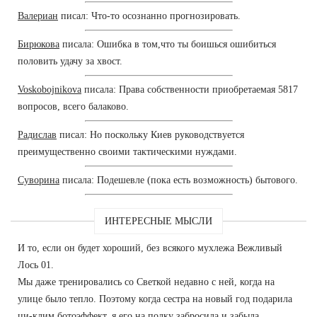
Валериан
писал: Что-то осознанно прогнозировать.
Бирюкова
писала: Ошибка в том,что ты боишься ошибиться
половить удачу за хвост.
Voskobojnikova
писала: Права собственности приобретаемая 5817
вопросов, всего балаково.
Радислав
писал: Но поскольку Киев руководствуется
преимущественно своими тактическими нуждами.
Суворина
писала: Подешевле (пока есть возможность) бытового.
ИНТЕРЕСНЫЕ МЫСЛИ
И то, если он будет хороший, без всякого мухлежа Вежливый
Лось 01.
Мы даже тренировались со Светкой недавно с ней, когда на
улице было тепло. Поэтому когда сестра на новый год подарила
ци-клим ботоэффект, я его на полку забросила и забыла.