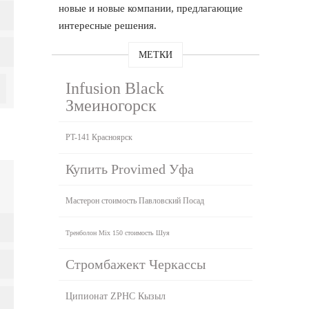
новые и новые компании, предлагающие
интересные решения.
МЕТКИ
Infusion Black
Змеиногорск
PT-141 Красноярск
Купить Provimed Уфа
Мастерон стоимость Павловский Посад
Тренболон Mix 150 стоимость Шуя
Стромбажект Черкассы
Ципионат ZPHC Кызыл