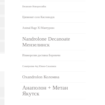
Decanoate Новороссийск
Ципионат соло Кисловодск
Animal Rage Xl Мантурово
Nandrolone Decanoate
Мензелинск
Ипаморелин доставка Боровичи
Cоматропин 4ед Южно-Сахалинск
Oxandrolon Коломна
Анаполон + Метан
Якутск