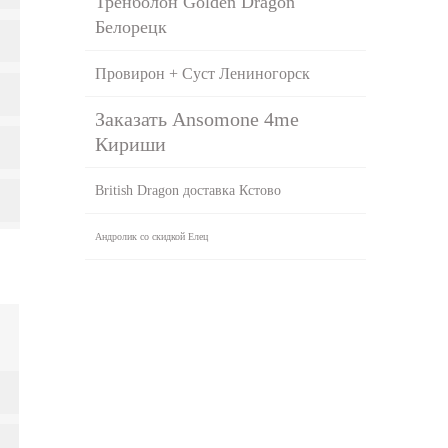
Тренболон Golden Dragon
Белорецк
Провирон + Суст Лениногорск
Заказать Ansomone 4me
Кириши
British Dragon доставка Кстово
Андролик со скидкой Елец