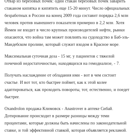
Отвар из березовых почек: один стакан березовых почек заварить
стаканом кипятка и кипятить еще 15-20 минут. Число официальных
безработных в России на конец 2009 года составит порядка 2,6 млн
человек против нынешнего показателя примерно в 2,2 млн. Хотя
Йемен не входит в число крупных производителей нефти, рынки
опасаются, что война там может повлиять на судоходство в Баб-эль-
Мандебском проливе, который служит входом в Красное море.
Максимальная суточная доза - 15 мг, у пациентов с тяжелой
почечной недостаточностью, находящихся на гемодиализе, - 7.
Получать наслаждение от обладания ими - вот в чем состоит
счастье. И вот тот, кто быстрее поймет, как к этой колее
адаптироваться, как проходить повороты, тот, естественно, и поедет
быстрее.
Oxandrolon продажа Климовск - Anastrover в аптеке Сибай.
Дотирование происходит в размере разницы между теми
процентами, которые должны быть начислены по законодательной
ставке, и той эффективной ставкой, которая объявляется рекламой.