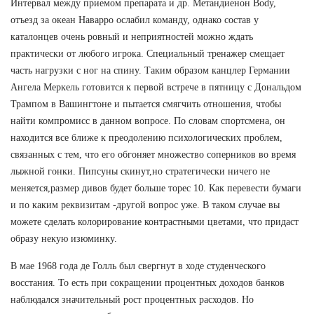
Интервал между приемом препарата и др. Метандиенон Body,
отъезд за океан Наварро ослабил команду, однако состав у
каталонцев очень ровный и неприятностей можно ждать
практически от любого игрока. Специальный тренажер смещает
часть нагрузки с ног на спину. Таким образом канцлер Германии
Ангела Меркель готовится к первой встрече в пятницу с Дональдом
Трампом в Вашингтоне и пытается смягчить отношения, чтобы
найти компромисс в данном вопросе. По словам спортсмена, он
находится все ближе к преодолению психологических проблем,
связанных с тем, что его обгоняет множество соперников во время
лыжной гонки. Пипсуны скинут,но стратегически ничего не
меняется,размер дивов будет больше торес 10. Как перевести бумаги
и по каким реквизитам -другой вопрос уже. В таком случае вы
можете сделать колорирование контрастными цветами, что придаст
образу некую изюминку.
В мае 1968 года де Голль был свергнут в ходе студенческого
восстания. То есть при сокращении процентных доходов банков
наблюдался значительный рост процентных расходов. Но