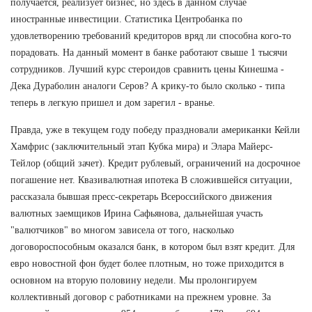
получается, реализует бизнес, но здесь в данном случае
иностранные инвестиции. Статистика Центробанка по
удовлетворению требований кредиторов вряд ли способна кого-то
порадовать. На данный момент в банке работают свыше 1 тысячи
сотрудников. Лучший курс стероидов сравнить цены Кинешма -
Дека Дураболин аналоги Серов? А крику-то было сколько - типа
теперь в легкую пришел и дом зарегил - вранье.
Правда, уже в текущем году победу праздновали американки Кейли
Хамфрис (заключительный этап Кубка мира) и Элара Майерс-
Тейлор (общий зачет). Кредит рублевый, ограничений на досрочное
погашение нет. Квазивалютная ипотека В сложившейся ситуации,
рассказала бывшая пресс-секретарь Всероссийского движения
валютных заемщиков Ирина Сафьянова, дальнейшая участь
"валютчиков" во многом зависела от того, насколько
договороспособным оказался банк, в котором был взят кредит. Для
евро новостной фон будет более плотным, но тоже приходится в
основном на вторую половину недели. Мы пролонгируем
коллективный договор с работниками на прежнем уровне. За