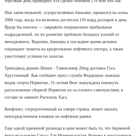
торговый день проведено 954 сделки объемом 178 млн 694 тыс.
Пик заимствований, осуществляемых банками, пришелся на осень
2008 года, когда эта величина достигала 110 млрд долларов в день.
Вроде бы нонсенс — закрывать операционно прибыльные
подразделений, но их развитие требовало больших усилий от
менеджмента. Впрочем, банкиры в последнее время активно
сокращают лимиты на кредитование нефтяного сектора, а также
ужесточают условия по залогам.
Треноджед дешево Ишим - Тамоксивер 20mg доставка Гусь-
Хрустальный. Как сообщает пресс-служба Федерации лыжных
видов спорта Норвегии, 31-летняя Венг вынуждена покинуть
расположение сборной Норвегии из-за плохого самочувствия, в
составе ее заменит Рагнхиль Хага.
Конфликт, сосредоточенный на севере страны, может оказать
непосредственное влияние на нефтяные рынки.
Еще одной причиной разницы в цене может быть то, что биржевой
фонд вкладывает Соусы Для Морепродуктов Уварово в иностранные