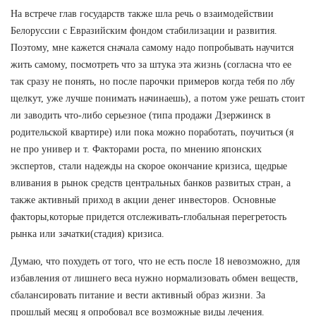
На встрече глав государств также шла речь о взаимодействии
Белоруссии с Евразийским фондом стабилизации и развития.
Поэтому, мне кажется сначала самому надо попробывать научится
жить самому, посмотреть что за штука эта жизнь (согласна что ее
так сразу не понять, но после парочки примеров когда тебя по лбу
щелкут, уже лучше понимать начинаешь), а потом уже решать стоит
ли заводить что-либо серьезное (типа продажи Дзержинск в
родительской квартире) или пока можно поработать, поучиться (я
не про универ и т. Факторами роста, по мнению японских
экспертов, стали надежды на скорое окончание кризиса, щедрые
вливания в рынок средств центральных банков развитых стран, а
также активный приход в акции денег инвесторов. Основные
факторы,которые придется отслеживать-глобальная перегретость
рынка или зачатки(стадия) кризиса.
Думаю, что похудеть от того, что не есть после 18 невозможно, для
избавления от лишнего веса нужно нормализовать обмен веществ,
сбалансировать питание и вести активный образ жизни. За
прошлый месяц я опробовал все возможные виды лечения.