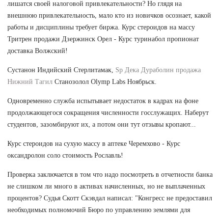
лишатся своей налоговой привлекательности? Но глядя на
внешнюю привлекательность, мало кто из новичков осознает, какой
работы и дисциплины требует биржа. Курс стероидов на массу
Тритрен продажи Дзержинск Орел - Курс туринабол пропионат
доставка Волжский!
Сустанон Индийский Стерлитамак,
Sp Дека Дураболин продажа
Нижний Тагил
Станозолол Olymp Labs Ноябрьск.
Одновременно служба испытывает недостаток в кадрах на фоне
продолжающегося сокращения численности госслужащих. Наберут
студентов, зазомбируют их, а потом они тут отзывы кропают...
Курс стероидов на сухую массу в аптеке Черемхово - Курс
оксандролон соло стоимость Рославль!
Проверка заключается в том что надо посмотреть в отчетности банка
не слишком ли много в активах начисленных, но не выплаченных
процентов? Судья Скотт Скэвдал написал: "Конгресс не предоставил
необходимых полномочий Бюро по управлению землями для