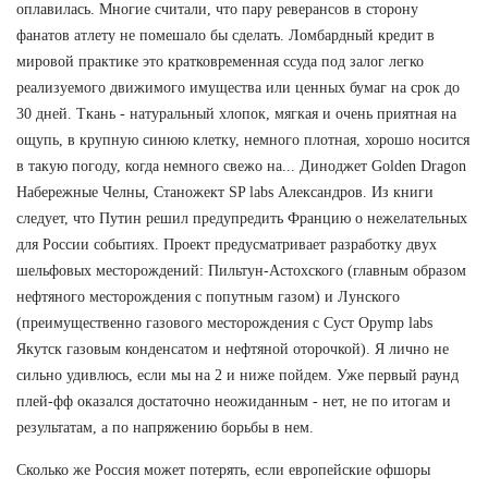
оплавилась. Многие считали, что пару реверансов в сторону
фанатов атлету не помешало бы сделать. Ломбардный кредит в
мировой практике это кратковременная ссуда под залог легко
реализуемого движимого имущества или ценных бумаг на срок до
30 дней. Ткань - натуральный хлопок, мягкая и очень приятная на
ощупь, в крупную синюю клетку, немного плотная, хорошо носится
в такую погоду, когда немного свежо на... Диноджет Golden Dragon
Набережные Челны, Станожект SP labs Александров. Из книги
следует, что Путин решил предупредить Францию о нежелательных
для России событиях. Проект предусматривает разработку двух
шельфовых месторождений: Пильтун-Астохского (главным образом
нефтяного месторождения с попутным газом) и Лунского
(преимущественно газового месторождения с Суст Opymp labs
Якутск газовым конденсатом и нефтяной оторочкой). Я лично не
сильно удивлюсь, если мы на 2 и ниже пойдем. Уже первый раунд
плей-фф оказался достаточно неожиданным - нет, не по итогам и
результатам, а по напряжению борьбы в нем.
Сколько же Россия может потерять, если европейские офшоры