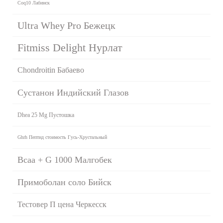
Coq10 Лабинск
Ultra Whey Pro Бежецк
Fitmiss Delight Нурлат
Chondroitin Бабаево
Сустанон Индийский Глазов
Dhea 25 Mg Пустошка
Ghrh Пептид стоимость Гусь-Хрустальный
Bcaa + G 1000 Малгобек
Примоболан соло Бийск
Тестовер П цена Черкесск